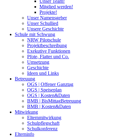
Unser Team!
Mitglied werden!
Projekte!
Unser Namensgeber
Unser Schullied
Unsere Geschichte
Schule mit Schwung
NRW Pilotschule
Projektbeschreibung
Exekutive Funktionen
Pfote, Flatter und Co.
Umsetzung
Geschichte
Ideen und Links
Betreuung
OGS | Offener Ganztag
OGS | Speiseplan
OGS | Kosten&Daten
BMB | BisMittagBetreuung
BMB | Kosten&Daten
Mitwirkung
Elternmitwirkung
Schulpflegschaft
Schulkonferenz
Elterninfo