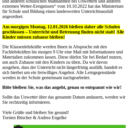
und anderen schulischen Maßnahmen bei Unwettern und anderen
extremen Wetter-Ereignissen“ vom 10.10.2022 hat das Ministerium
für Schule und Bildung einen landesweiten Unterrichtsausfall
angeordnet.
Am morgigen Montag, 12.01.2026 bleiben daher alle Schulen
geschlossen – Unterricht und Betreuung finden nicht statt!
Alle
Kinder müssen zuhause bleiben!
Die Klassenlehrkräfte werden Ihnen in Absprache mit den
Fachlehrkräften bis morgen 9 Uhr eine Mail mit Informationen und
Materialien zukommen lassen. Diese dürfen Sie bei Bedarf nutzen,
um auch Zuhause mit den Kindern zu üben. Da wir davon
ausgehen, dass der Unterricht nicht längerfristig ausfällt, handelt es
sich hierbei um ein freiwilliges Angebot. Alle Lerngegenstände
werden in der Schule gemeinsam nachgearbeitet.
Bitte bleiben Sie, was das angeht, genau so entspannt wie wir!
Sollte das Unwetter über das genannte Datum andauern, werden wir
Sie rechtzeitig informieren.
Viele Grüße und bleiben Sie gesund!
Torsten Büscher & Andrea Engelke