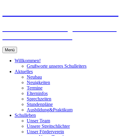
Zum
Peter-Wust-Schule Münster
Inhalt
springen
Städt. Gemeinschaftsgrundschule im
Stadtteil Mecklenbeck
Menü
Willkommen!
Grußworte unseres Schulleiters
Aktuelles
Neubau
Neuigkeiten
Termine
Elterninfos
Sprechzeiten
Stundenpläne
Ausbildung&Praktikum
Schulleben
Unser Team
Unsere Streitschlichter
Unser Förderverein