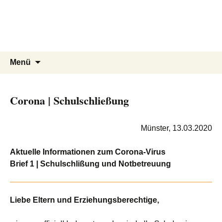
Peter-Wust-Schule Münster
Zum
Inhalt
Städt. Gemeinschaftsgrundschule im
springen
Stadtteil Mecklenbeck
Suchen
Menü
nach:
Corona | Schulschließung
Münster, 13.03.2020
Aktuelle Informationen zum Corona-Virus
Brief 1 | Schulschlißung und Notbetreuung
Liebe Eltern und Erziehungsberechtige,