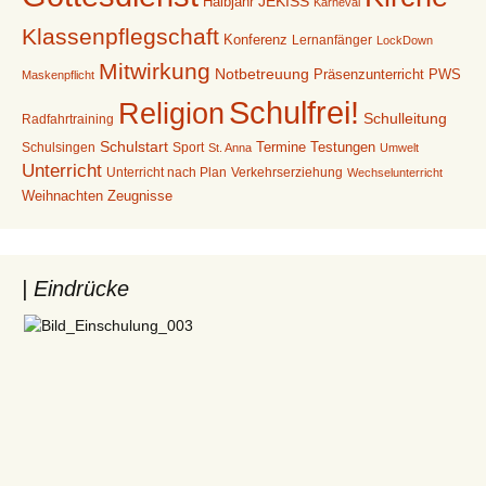
Halbjahr
JEKISS
Karneval
Klassenpflegschaft
Konferenz
Lernanfänger
LockDown
Mitwirkung
Notbetreuung
Präsenzunterricht
PWS
Maskenpflicht
Schulfrei!
Religion
Schulleitung
Radfahrtraining
Schulstart
Termine
Testungen
Schulsingen
Sport
St. Anna
Umwelt
Unterricht
Unterricht nach Plan
Verkehrserziehung
Wechselunterricht
Weihnachten
Zeugnisse
| Eindrücke