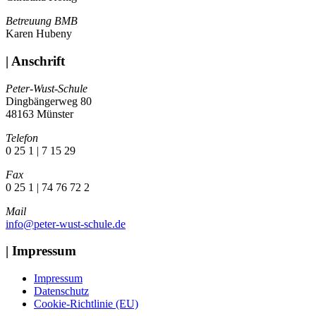
Betreuung BMB
Karen Hubeny
| Anschrift
Peter-Wust-Schule
Dingbängerweg 80
48163 Münster
Telefon
0 25 1 | 7 15 29
Fax
0 25 1 | 74 76 72 2
Mail
info@peter-wust-schule.de
| Impressum
Impressum
Datenschutz
Cookie-Richtlinie (EU)