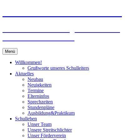
Zum
Peter-Wust-Schule Münster
Inhalt
springen
Städt. Gemeinschaftsgrundschule im
Stadtteil Mecklenbeck
Menü
Willkommen!
Grußworte unseres Schulleiters
Aktuelles
Neubau
Neuigkeiten
Termine
Elterninfos
Sprechzeiten
Stundenpläne
Ausbildung&Praktikum
Schulleben
Unser Team
Unsere Streitschlichter
Unser Förderverein