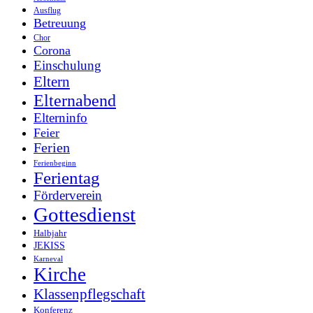
Ausflug
Betreuung
Chor
Corona
Einschulung
Eltern
Elternabend
Elterninfo
Feier
Ferien
Ferienbeginn
Ferientag
Förderverein
Gottesdienst
Halbjahr
JEKISS
Karneval
Kirche
Klassenpflegschaft
Konferenz