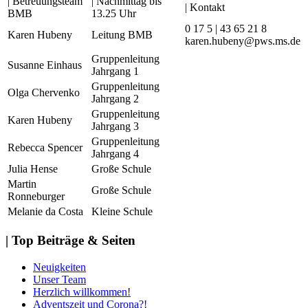
| Betreuungsteam
| Nachmittag bis
| Kontakt
BMB
13.25 Uhr
0 17 5 | 43 65 21 8
Karen Hubeny
Leitung BMB
karen.hubeny@pws.ms.de
Gruppenleitung
Susanne Einhaus
Jahrgang 1
Gruppenleitung
Olga Chervenko
Jahrgang 2
Gruppenleitung
Karen Hubeny
Jahrgang 3
Gruppenleitung
Rebecca Spencer
Jahrgang 4
Julia Hense
Große Schule
Martin
Große Schule
Ronneburger
Melanie da Costa
Kleine Schule
| Top Beiträge & Seiten
Neuigkeiten
Unser Team
Herzlich willkommen!
Adventszeit und Corona?!