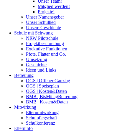
Unser Team!
Mitglied werden!
Projekte!
Unser Namensgeber
Unser Schullied
Unsere Geschichte
Schule mit Schwung
NRW Pilotschule
Projektbeschreibung
Exekutive Funktionen
Pfote, Flatter und Co.
Umsetzung
Geschichte
Ideen und Links
Betreuung
OGS | Offener Ganztag
OGS | Speiseplan
OGS | Kosten&Daten
BMB | BisMittagBetreuung
BMB | Kosten&Daten
Mitwirkung
Elternmitwirkung
Schulpflegschaft
Schulkonferenz
Elterninfo