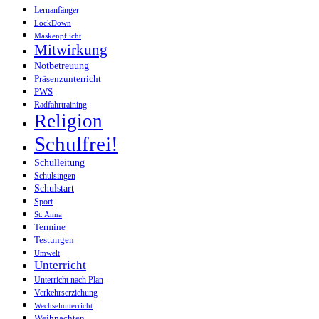
Lernanfänger
LockDown
Maskenpflicht
Mitwirkung
Notbetreuung
Präsenzunterricht
PWS
Radfahrtraining
Religion
Schulfrei!
Schulleitung
Schulsingen
Schulstart
Sport
St. Anna
Termine
Testungen
Umwelt
Unterricht
Unterricht nach Plan
Verkehrserziehung
Wechselunterricht
Weihnachten