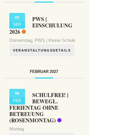
Unser
Septe
PWS |
03
EINSCHULUNG
SEP.
2026
Donnerstag,
PWS | Kleine Schule
VERANSTALTUNGSDETAILS
FEBRUAR 2027
SCHULFREI! |
08
BEWEGL.
FEB.
FERIENTAG OHNE
BETREUUNG
(ROSENMONTAG)
Montag