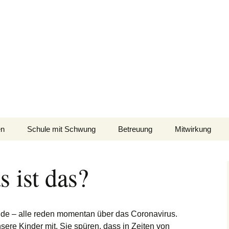
-Schule Münster
chule im Stadtteil Mecklenbeck
en
Schule mit Schwung
Betreuung
Mitwirkung
eam
NRW Pilotschule
OGS | Offener Ganztag
Elternmitwirkun
 ist das?
reitschlichter
Projektbeschreibung
OGS | Speiseplan
Schulpflegschaf
rderverein
Exekutive Funktionen
Unser Team!
OGS | Kosten&Daten
Schulkonferenz
unde – alle reden momentan über das Coronavirus.
amensgeber
Pfote, Flatter und Co.
Mitglied werden!
BMB |
ere Kinder mit. Sie spüren, dass in Zeiten von
BisMittagBetreuung