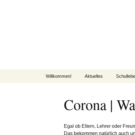
Zum
Inhalt
Peter-Wust
springen
Städt. Gemeinschaftsgrunds
Willkommen!
Aktuelles
Schulleb
Grußworte unseres
Neubau
Unser T
Schulleiters
Corona | Was
Neuigkeiten
Unsere St
Termine
Unser Fö
Egal ob Eltern, Lehrer oder Fre
Elterninfos
Unser N
Das bekommen natürlich auch uns