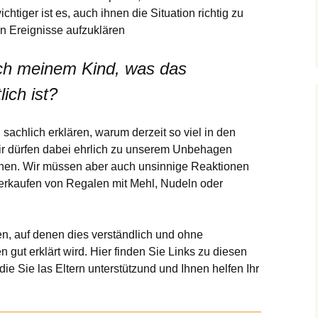
htiger ist es, auch ihnen die Situation richtig zu
ullied
Umsetzung
Projekte!
en Ereignisse aufzuklären
BMB | Kosten&Daten
eschichte
Geschichte
ich meinem Kind, was das
Ideen und Links
ich ist?
sachlich erklären, warum derzeit so viel in den
Wir dürfen dabei ehrlich zu unserem Unbehagen
nnen. Wir müssen aber auch unsinnige Reaktionen
eerkaufen von Regalen mit Mehl, Nudeln oder
iten, auf denen dies verständlich und ohne
 gut erklärt wird. Hier finden Sie Links zu diesen
die Sie las Eltern unterstützund und Ihnen helfen Ihr