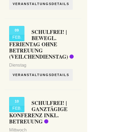
VERANSTALTUNGSDETAILS
SCHULFREI! |
09
BEWEGL.
FEB.
FERIENTAG OHNE
BETREUUNG
(VEILCHENDIENSTAG)
Dienstag
VERANSTALTUNGSDETAILS
SCHULFREI! |
10
GANZTÄGIGE
FEB.
KONFERENZ INKL.
BETREUUNG
Mittwoch