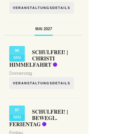
VERANSTALTUNGSDETAILS
MAI 2027
SCHULFREI! |
06
CHRISTI
MAI
HIMMELFAHRT
Donnerstag
VERANSTALTUNGSDETAILS
SCHULFREI! |
07
BEWEGL.
MAI
FERIENTAG
Freitag