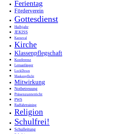
Ferientag
Förderverein
Gottesdienst
Halbjahr
JEKISS
Karneval
Kirche
Klassenpflegschaft
Konferenz
Lernanfänger
LockDown
Maskenpflicht
Mitwirkung
Notbetreuung
Präsenzunterricht
PWS
Radfahrtraining
Religion
Schulfrei!
Schulleitung