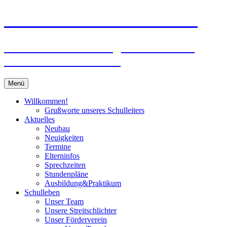
Zum
Peter-Wust-Schule Münster
Inhalt
springen
Städt. Gemeinschaftsgrundschule im
Stadtteil Mecklenbeck
Menü
Willkommen!
Grußworte unseres Schulleiters
Aktuelles
Neubau
Neuigkeiten
Termine
Elterninfos
Sprechzeiten
Stundenpläne
Ausbildung&Praktikum
Schulleben
Unser Team
Unsere Streitschlichter
Unser Förderverein