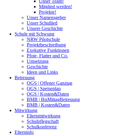
Unser Team!
Mitglied werden!
Projekte!
Unser Namensgeber
Unser Schullied
Unsere Geschichte
Schule mit Schwung
NRW Pilotschule
Projektbeschreibung
Exekutive Funktionen
Pfote, Flatter und Co.
Umsetzung
Geschichte
Ideen und Links
Betreuung
OGS | Offener Ganztag
OGS | Speiseplan
OGS | Kosten&Daten
BMB | BisMittagBetreuung
BMB | Kosten&Daten
Mitwirkung
Elternmitwirkung
Schulpflegschaft
Schulkonferenz
Elterninfo