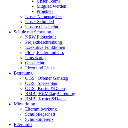
Unser Team!
Mitglied werden!
Projekte!
Unser Namensgeber
Unser Schullied
Unsere Geschichte
Schule mit Schwung
NRW Pilotschule
Projektbeschreibung
Exekutive Funktionen
Pfote, Flatter und Co.
Umsetzung
Geschichte
Ideen und Links
Betreuung
OGS | Offener Ganztag
OGS | Speiseplan
OGS | Kosten&Daten
BMB | BisMittagBetreuung
BMB | Kosten&Daten
Mitwirkung
Elternmitwirkung
Schulpflegschaft
Schulkonferenz
Elterninfo