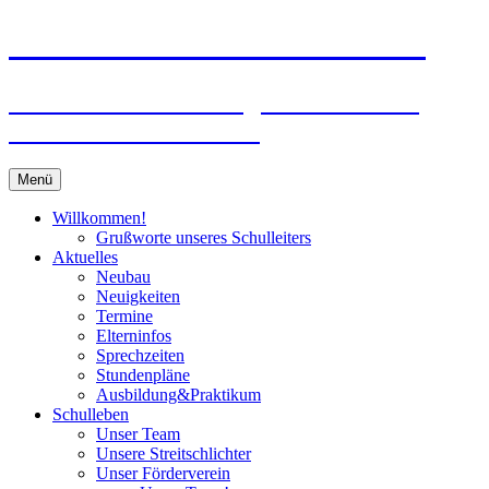
Zum
Peter-Wust-Schule Münster
Inhalt
springen
Städt. Gemeinschaftsgrundschule im
Stadtteil Mecklenbeck
Menü
Willkommen!
Grußworte unseres Schulleiters
Aktuelles
Neubau
Neuigkeiten
Termine
Elterninfos
Sprechzeiten
Stundenpläne
Ausbildung&Praktikum
Schulleben
Unser Team
Unsere Streitschlichter
Unser Förderverein