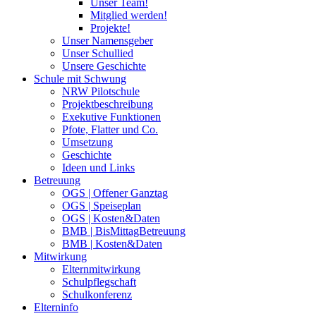
Unser Team!
Mitglied werden!
Projekte!
Unser Namensgeber
Unser Schullied
Unsere Geschichte
Schule mit Schwung
NRW Pilotschule
Projektbeschreibung
Exekutive Funktionen
Pfote, Flatter und Co.
Umsetzung
Geschichte
Ideen und Links
Betreuung
OGS | Offener Ganztag
OGS | Speiseplan
OGS | Kosten&Daten
BMB | BisMittagBetreuung
BMB | Kosten&Daten
Mitwirkung
Elternmitwirkung
Schulpflegschaft
Schulkonferenz
Elterninfo