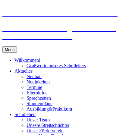
Zum
Peter-Wust-Schule Münster
Inhalt
springen
Städt. Gemeinschaftsgrundschule im
Stadtteil Mecklenbeck
Menü
Willkommen!
Grußworte unseres Schulleiters
Aktuelles
Neubau
Neuigkeiten
Termine
Elterninfos
Sprechzeiten
Stundenpläne
Ausbildung&Praktikum
Schulleben
Unser Team
Unsere Streitschlichter
Unser Förderverein