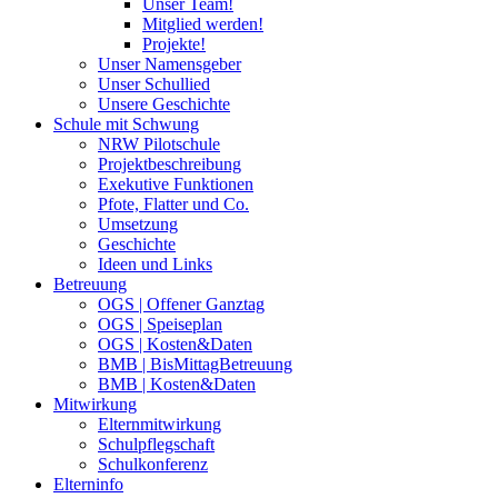
Unser Team!
Mitglied werden!
Projekte!
Unser Namensgeber
Unser Schullied
Unsere Geschichte
Schule mit Schwung
NRW Pilotschule
Projektbeschreibung
Exekutive Funktionen
Pfote, Flatter und Co.
Umsetzung
Geschichte
Ideen und Links
Betreuung
OGS | Offener Ganztag
OGS | Speiseplan
OGS | Kosten&Daten
BMB | BisMittagBetreuung
BMB | Kosten&Daten
Mitwirkung
Elternmitwirkung
Schulpflegschaft
Schulkonferenz
Elterninfo