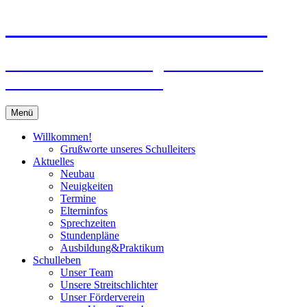
Zum
Peter-Wust-Schule Münster
Inhalt
springen
Städt. Gemeinschaftsgrundschule im
Stadtteil Mecklenbeck
Menü
Willkommen!
Grußworte unseres Schulleiters
Aktuelles
Neubau
Neuigkeiten
Termine
Elterninfos
Sprechzeiten
Stundenpläne
Ausbildung&Praktikum
Schulleben
Unser Team
Unsere Streitschlichter
Unser Förderverein