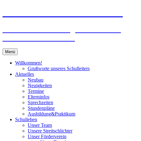
Zum
Peter-Wust-Schule Münster
Inhalt
springen
Städt. Gemeinschaftsgrundschule im
Stadtteil Mecklenbeck
Menü
Willkommen!
Grußworte unseres Schulleiters
Aktuelles
Neubau
Neuigkeiten
Termine
Elterninfos
Sprechzeiten
Stundenpläne
Ausbildung&Praktikum
Schulleben
Unser Team
Unsere Streitschlichter
Unser Förderverein