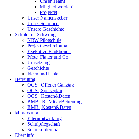
Unser Team!
Mitglied werden!
Projekte!
Unser Namensgeber
Unser Schullied
Unsere Geschichte
Schule mit Schwung
NRW Pilotschule
Projektbeschreibung
Exekutive Funktionen
Pfote, Flatter und Co.
Umsetzung
Geschichte
Ideen und Links
Betreuung
OGS | Offener Ganztag
OGS | Speiseplan
OGS | Kosten&Daten
BMB | BisMittagBetreuung
BMB | Kosten&Daten
Mitwirkung
Elternmitwirkung
Schulpflegschaft
Schulkonferenz
Elterninfo