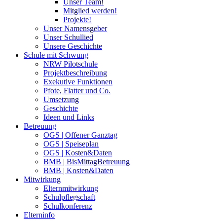
Unser Team!
Mitglied werden!
Projekte!
Unser Namensgeber
Unser Schullied
Unsere Geschichte
Schule mit Schwung
NRW Pilotschule
Projektbeschreibung
Exekutive Funktionen
Pfote, Flatter und Co.
Umsetzung
Geschichte
Ideen und Links
Betreuung
OGS | Offener Ganztag
OGS | Speiseplan
OGS | Kosten&Daten
BMB | BisMittagBetreuung
BMB | Kosten&Daten
Mitwirkung
Elternmitwirkung
Schulpflegschaft
Schulkonferenz
Elterninfo