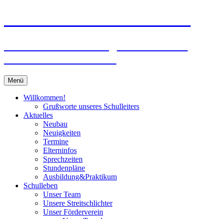
Zum
Peter-Wust-Schule Münster
Inhalt
springen
Städt. Gemeinschaftsgrundschule im
Stadtteil Mecklenbeck
Menü
Willkommen!
Grußworte unseres Schulleiters
Aktuelles
Neubau
Neuigkeiten
Termine
Elterninfos
Sprechzeiten
Stundenpläne
Ausbildung&Praktikum
Schulleben
Unser Team
Unsere Streitschlichter
Unser Förderverein