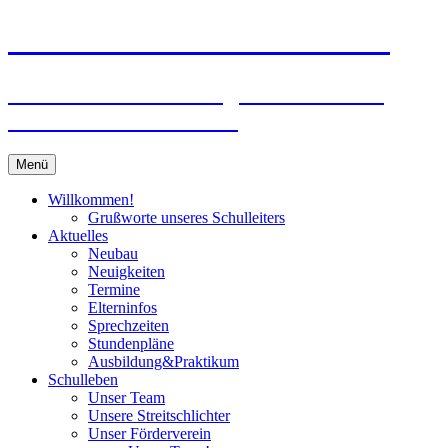
Zum
Peter-Wust-Schule Münster
Inhalt
springen
Städt. Gemeinschaftsgrundschule im
Stadtteil Mecklenbeck
Menü
Willkommen!
Grußworte unseres Schulleiters
Aktuelles
Neubau
Neuigkeiten
Termine
Elterninfos
Sprechzeiten
Stundenpläne
Ausbildung&Praktikum
Schulleben
Unser Team
Unsere Streitschlichter
Unser Förderverein