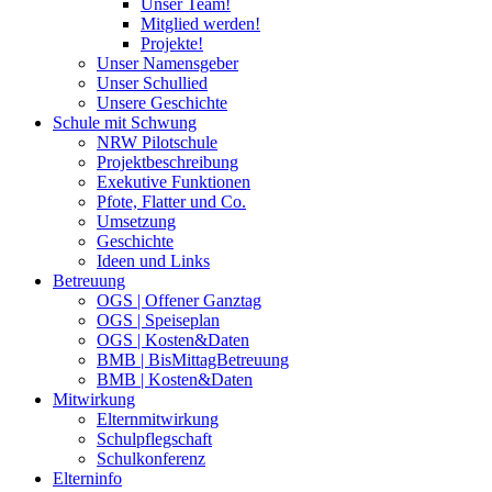
Unser Team!
Mitglied werden!
Projekte!
Unser Namensgeber
Unser Schullied
Unsere Geschichte
Schule mit Schwung
NRW Pilotschule
Projektbeschreibung
Exekutive Funktionen
Pfote, Flatter und Co.
Umsetzung
Geschichte
Ideen und Links
Betreuung
OGS | Offener Ganztag
OGS | Speiseplan
OGS | Kosten&Daten
BMB | BisMittagBetreuung
BMB | Kosten&Daten
Mitwirkung
Elternmitwirkung
Schulpflegschaft
Schulkonferenz
Elterninfo