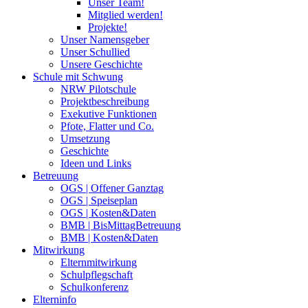
Unser Team!
Mitglied werden!
Projekte!
Unser Namensgeber
Unser Schullied
Unsere Geschichte
Schule mit Schwung
NRW Pilotschule
Projektbeschreibung
Exekutive Funktionen
Pfote, Flatter und Co.
Umsetzung
Geschichte
Ideen und Links
Betreuung
OGS | Offener Ganztag
OGS | Speiseplan
OGS | Kosten&Daten
BMB | BisMittagBetreuung
BMB | Kosten&Daten
Mitwirkung
Elternmitwirkung
Schulpflegschaft
Schulkonferenz
Elterninfo