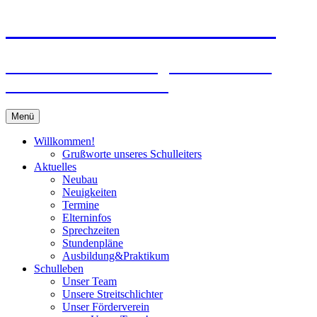
Zum
Peter-Wust-Schule Münster
Inhalt
springen
Städt. Gemeinschaftsgrundschule im
Stadtteil Mecklenbeck
Menü
Willkommen!
Grußworte unseres Schulleiters
Aktuelles
Neubau
Neuigkeiten
Termine
Elterninfos
Sprechzeiten
Stundenpläne
Ausbildung&Praktikum
Schulleben
Unser Team
Unsere Streitschlichter
Unser Förderverein