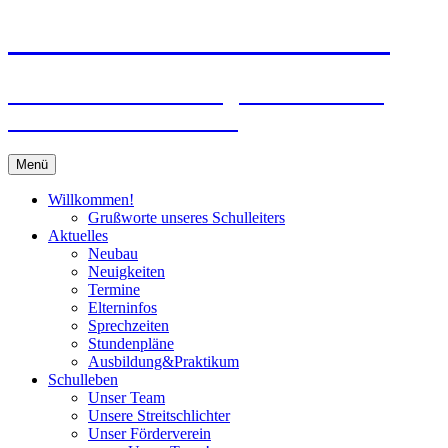
Zum
Peter-Wust-Schule Münster
Inhalt
springen
Städt. Gemeinschaftsgrundschule im
Stadtteil Mecklenbeck
Menü
Willkommen!
Grußworte unseres Schulleiters
Aktuelles
Neubau
Neuigkeiten
Termine
Elterninfos
Sprechzeiten
Stundenpläne
Ausbildung&Praktikum
Schulleben
Unser Team
Unsere Streitschlichter
Unser Förderverein