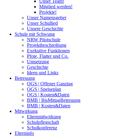
Unser Team!
Mitglied werden!
Projekte!
Unser Namensgeber
Unser Schullied
Unsere Geschichte
Schule mit Schwung
NRW Pilotschule
Projektbeschreibung
Exekutive Funktionen
Pfote, Flatter und Co.
Umsetzung
Geschichte
Ideen und Links
Betreuung
OGS | Offener Ganztag
OGS | Speiseplan
OGS | Kosten&Daten
BMB | BisMittagBetreuung
BMB | Kosten&Daten
Mitwirkung
Elternmitwirkung
Schulpflegschaft
Schulkonferenz
Elterninfo