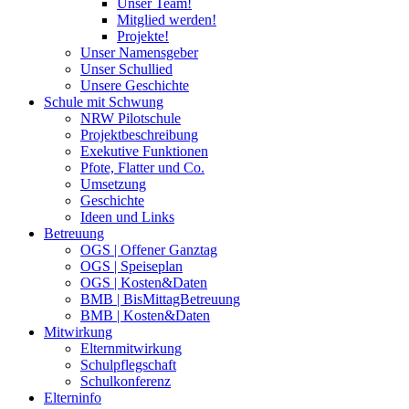
Unser Team!
Mitglied werden!
Projekte!
Unser Namensgeber
Unser Schullied
Unsere Geschichte
Schule mit Schwung
NRW Pilotschule
Projektbeschreibung
Exekutive Funktionen
Pfote, Flatter und Co.
Umsetzung
Geschichte
Ideen und Links
Betreuung
OGS | Offener Ganztag
OGS | Speiseplan
OGS | Kosten&Daten
BMB | BisMittagBetreuung
BMB | Kosten&Daten
Mitwirkung
Elternmitwirkung
Schulpflegschaft
Schulkonferenz
Elterninfo