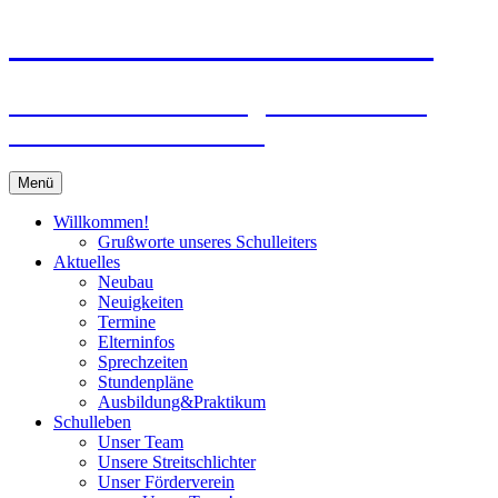
Zum
Peter-Wust-Schule Münster
Inhalt
springen
Städt. Gemeinschaftsgrundschule im
Stadtteil Mecklenbeck
Menü
Willkommen!
Grußworte unseres Schulleiters
Aktuelles
Neubau
Neuigkeiten
Termine
Elterninfos
Sprechzeiten
Stundenpläne
Ausbildung&Praktikum
Schulleben
Unser Team
Unsere Streitschlichter
Unser Förderverein