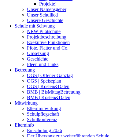
Projekte!
Unser Namensgeber
Unser Schullied
Unsere Geschichte
Schule mit Schwung
NRW Pilotschule
Projektbeschreibung
Exekutive Funktionen
Pfote, Flatter und Co.
Umsetzung
Geschichte
Ideen und Links
Betreuung
OGS | Offener Ganztag
OGS | Speiseplan
OGS | Kosten&Daten
BMB | BisMittagBetreuung
BMB | Kosten&Daten
Mitwirkung
Elternmitwirkung
Schulpflegschaft
Schulkonferenz
Elterninfo
Einschulung 2026
Der Übergang zur weiterführenden Schule