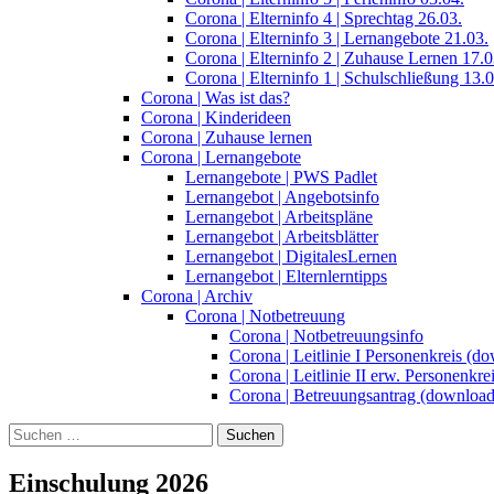
Corona | Elterninfo 4 | Sprechtag 26.03.
Corona | Elterninfo 3 | Lernangebote 21.03.
Corona | Elterninfo 2 | Zuhause Lernen 17.0
Corona | Elterninfo 1 | Schulschließung 13.0
Corona | Was ist das?
Corona | Kinderideen
Corona | Zuhause lernen
Corona | Lernangebote
Lernangebote | PWS Padlet
Lernangebot | Angebotsinfo
Lernangebot | Arbeitspläne
Lernangebot | Arbeitsblätter
Lernangebot | DigitalesLernen
Lernangebot | Elternlerntipps
Corona | Archiv
Corona | Notbetreuung
Corona | Notbetreuungsinfo
Corona | Leitlinie I Personenkreis (d
Corona | Leitlinie II erw. Personenkr
Corona | Betreuungsantrag (download
Suchen
nach:
Einschulung 2026