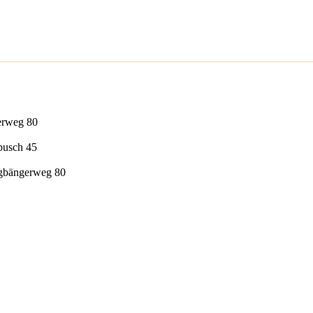
erweg 80
busch 45
ngbängerweg 80