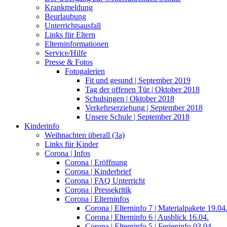
Krankmeldung
Beurlaubung
Unterrichtsausfall
Links für Eltern
Elterninformationen
Service/Hilfe
Presse & Fotos
Fotogalerien
Fit und gesund | September 2019
Tag der offenen Tür | Oktober 2018
Schulsingen | Oktober 2018
Verkehrserziehung | September 2018
Unsere Schule | September 2018
Kinderinfo
Weihnachten überall (3a)
Links für Kinder
Corona | Infos
Corona | Eröffnung
Corona | Kinderbrief
Corona | FAQ Unterricht
Corona | Pressekritik
Corona | Elterninfos
Corona | Elterninfo 7 | Materialpakete 19.04
Corona | Elterninfo 6 | Ausblick 16.04.
Corona | Elterninfo 5 | Ferieninfo 03.04.