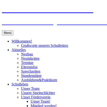
Zum
Peter-Wust-Schule Münster
Inhalt
springen
Städt. Gemeinschaftsgrundschule im Stadt
Menü
Willkommen!
Grußworte unseres Schulleiters
Aktuelles
Neubau
Neuigkeiten
Termine
Elterninfos
Sprechzeiten
Stundenpläne
Ausbildung&Praktikum
Schulleben
Unser Team
Unsere Streitschlichter
Unser Förderverein
Unser Team!
Mitglied werden!