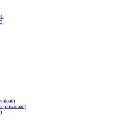
3.
3.
ownload)
eis (download)
)