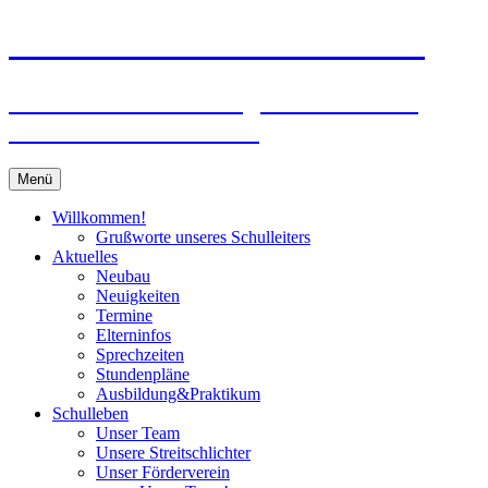
Zum
Peter-Wust-Schule Münster
Inhalt
springen
Städt. Gemeinschaftsgrundschule im
Stadtteil Mecklenbeck
Menü
Willkommen!
Grußworte unseres Schulleiters
Aktuelles
Neubau
Neuigkeiten
Termine
Elterninfos
Sprechzeiten
Stundenpläne
Ausbildung&Praktikum
Schulleben
Unser Team
Unsere Streitschlichter
Unser Förderverein