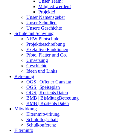
Unser Team!
Mitglied werden!
Projekte!
Unser Namensgeber
Unser Schullied
Unsere Geschichte
Schule mit Schwung
NRW Pilotschule
Projektbeschreibung
Exekutive Funktionen
Pfote, Flatter und Co.
Umsetzung
Geschichte
Ideen und Links
Betreuung
OGS | Offener Ganztag
OGS | Speiseplan
OGS | Kosten&Daten
BMB | BisMittagBetreuung
BMB | Kosten&Daten
Mitwirkung
Elternmitwirkung
Schulpflegschaft
Schulkonferenz
Elterninfo