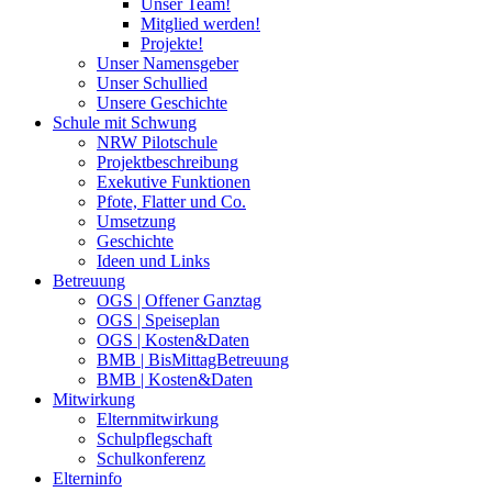
Unser Team!
Mitglied werden!
Projekte!
Unser Namensgeber
Unser Schullied
Unsere Geschichte
Schule mit Schwung
NRW Pilotschule
Projektbeschreibung
Exekutive Funktionen
Pfote, Flatter und Co.
Umsetzung
Geschichte
Ideen und Links
Betreuung
OGS | Offener Ganztag
OGS | Speiseplan
OGS | Kosten&Daten
BMB | BisMittagBetreuung
BMB | Kosten&Daten
Mitwirkung
Elternmitwirkung
Schulpflegschaft
Schulkonferenz
Elterninfo