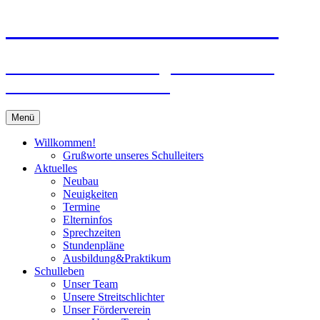
Zum
Peter-Wust-Schule Münster
Inhalt
springen
Städt. Gemeinschaftsgrundschule im
Stadtteil Mecklenbeck
Menü
Willkommen!
Grußworte unseres Schulleiters
Aktuelles
Neubau
Neuigkeiten
Termine
Elterninfos
Sprechzeiten
Stundenpläne
Ausbildung&Praktikum
Schulleben
Unser Team
Unsere Streitschlichter
Unser Förderverein