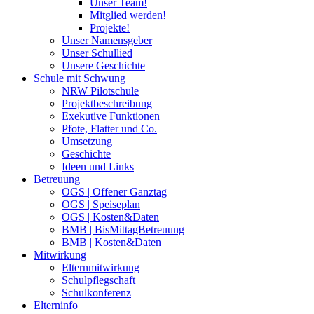
Unser Team!
Mitglied werden!
Projekte!
Unser Namensgeber
Unser Schullied
Unsere Geschichte
Schule mit Schwung
NRW Pilotschule
Projektbeschreibung
Exekutive Funktionen
Pfote, Flatter und Co.
Umsetzung
Geschichte
Ideen und Links
Betreuung
OGS | Offener Ganztag
OGS | Speiseplan
OGS | Kosten&Daten
BMB | BisMittagBetreuung
BMB | Kosten&Daten
Mitwirkung
Elternmitwirkung
Schulpflegschaft
Schulkonferenz
Elterninfo