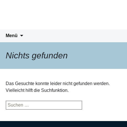
Peter-Wust-Schule Münster
Zum
Inhalt
Städt. Gemeinschaftsgrundschule im
springen
Stadtteil Mecklenbeck
Suchen
Menü
nach:
Nichts gefunden
Das Gesuchte konnte leider nicht gefunden werden.
Vielleicht hilft die Suchfunktion.
Suchen
nach: