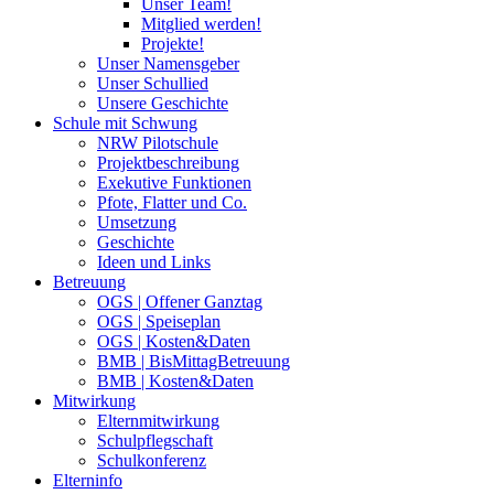
Unser Team!
Mitglied werden!
Projekte!
Unser Namensgeber
Unser Schullied
Unsere Geschichte
Schule mit Schwung
NRW Pilotschule
Projektbeschreibung
Exekutive Funktionen
Pfote, Flatter und Co.
Umsetzung
Geschichte
Ideen und Links
Betreuung
OGS | Offener Ganztag
OGS | Speiseplan
OGS | Kosten&Daten
BMB | BisMittagBetreuung
BMB | Kosten&Daten
Mitwirkung
Elternmitwirkung
Schulpflegschaft
Schulkonferenz
Elterninfo