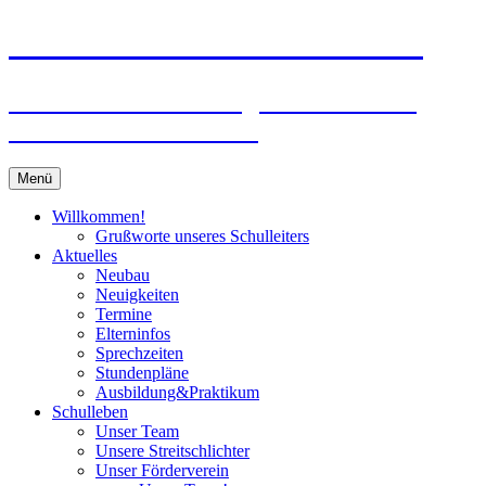
Zum
Peter-Wust-Schule Münster
Inhalt
springen
Städt. Gemeinschaftsgrundschule im
Stadtteil Mecklenbeck
Menü
Willkommen!
Grußworte unseres Schulleiters
Aktuelles
Neubau
Neuigkeiten
Termine
Elterninfos
Sprechzeiten
Stundenpläne
Ausbildung&Praktikum
Schulleben
Unser Team
Unsere Streitschlichter
Unser Förderverein