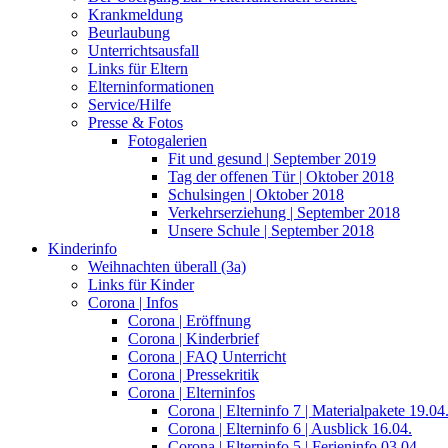
Krankmeldung
Beurlaubung
Unterrichtsausfall
Links für Eltern
Elterninformationen
Service/Hilfe
Presse & Fotos
Fotogalerien
Fit und gesund | September 2019
Tag der offenen Tür | Oktober 2018
Schulsingen | Oktober 2018
Verkehrserziehung | September 2018
Unsere Schule | September 2018
Kinderinfo
Weihnachten überall (3a)
Links für Kinder
Corona | Infos
Corona | Eröffnung
Corona | Kinderbrief
Corona | FAQ Unterricht
Corona | Pressekritik
Corona | Elterninfos
Corona | Elterninfo 7 | Materialpakete 19.04
Corona | Elterninfo 6 | Ausblick 16.04.
Corona | Elterninfo 5 | Ferieninfo 03.04.