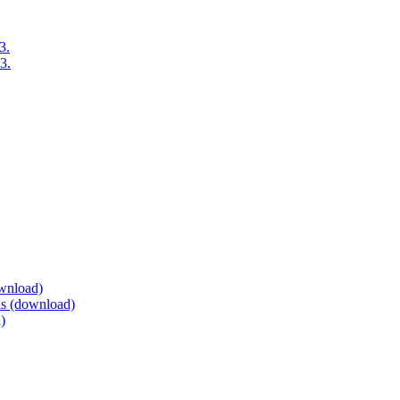
3.
3.
ownload)
eis (download)
)