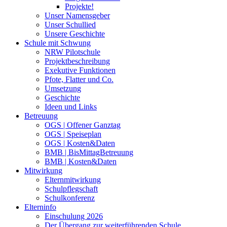
Projekte!
Unser Namensgeber
Unser Schullied
Unsere Geschichte
Schule mit Schwung
NRW Pilotschule
Projektbeschreibung
Exekutive Funktionen
Pfote, Flatter und Co.
Umsetzung
Geschichte
Ideen und Links
Betreuung
OGS | Offener Ganztag
OGS | Speiseplan
OGS | Kosten&Daten
BMB | BisMittagBetreuung
BMB | Kosten&Daten
Mitwirkung
Elternmitwirkung
Schulpflegschaft
Schulkonferenz
Elterninfo
Einschulung 2026
Der Übergang zur weiterführenden Schule