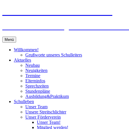
Zum
Peter-Wust-Schule Münster
Inhalt
springen
Städt. Gemeinschaftsgrundschule im Stadt
Menü
Willkommen!
Grußworte unseres Schulleiters
Aktuelles
Neubau
Neuigkeiten
Termine
Elterninfos
Sprechzeiten
Stundenpläne
Ausbildung&Praktikum
Schulleben
Unser Team
Unsere Streitschlichter
Unser Förderverein
Unser Team!
Mitglied werden!