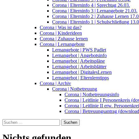
Corona | Elterninfo 4 | Sprechtag 26.03.
Corona | Elterninfo 3 | Lernangebote 21.03.
Corona | Elterninfo 2 | Zuhause Lernen 17.0
Corona | Elterninfo 1 | Schulschließung 13.0
Corona | Was ist das?
Corona | Kinderideen
Corona | Zuhause lernen
Corona | Lernangebote
Lernangebote | PWS Padlet
Lernangebot | Angebotsinfo
Lernangebot | Arbeitspläne
Lernangebot | Arbeitsblätter
Lernangebot | DigitalesLernen
Lernangebot | Elternlerntipps
Corona | Archiv
Corona | Notbetreuung
Corona | Notbetreuungsinfo
Corona | Leitlinie I Personenkreis (d
Corona | Leitlinie II erw. Personenkr
Corona | Betreuungsantrag (download
Suchen
nach:
Nichts gefunden