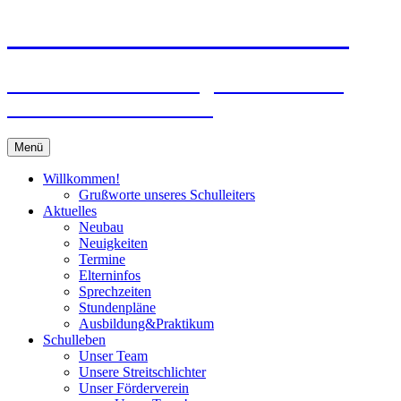
Zum
Peter-Wust-Schule Münster
Inhalt
springen
Städt. Gemeinschaftsgrundschule im
Stadtteil Mecklenbeck
Menü
Willkommen!
Grußworte unseres Schulleiters
Aktuelles
Neubau
Neuigkeiten
Termine
Elterninfos
Sprechzeiten
Stundenpläne
Ausbildung&Praktikum
Schulleben
Unser Team
Unsere Streitschlichter
Unser Förderverein