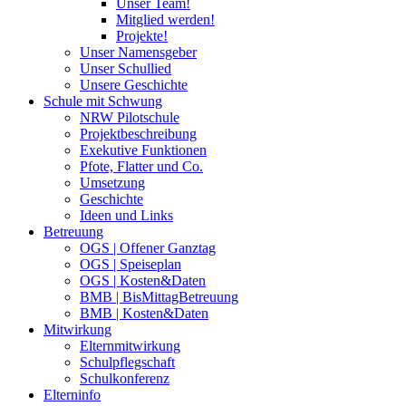
Unser Team!
Mitglied werden!
Projekte!
Unser Namensgeber
Unser Schullied
Unsere Geschichte
Schule mit Schwung
NRW Pilotschule
Projektbeschreibung
Exekutive Funktionen
Pfote, Flatter und Co.
Umsetzung
Geschichte
Ideen und Links
Betreuung
OGS | Offener Ganztag
OGS | Speiseplan
OGS | Kosten&Daten
BMB | BisMittagBetreuung
BMB | Kosten&Daten
Mitwirkung
Elternmitwirkung
Schulpflegschaft
Schulkonferenz
Elterninfo