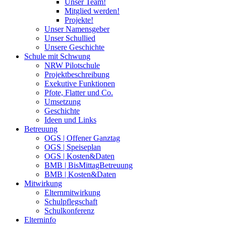
Unser Team!
Mitglied werden!
Projekte!
Unser Namensgeber
Unser Schullied
Unsere Geschichte
Schule mit Schwung
NRW Pilotschule
Projektbeschreibung
Exekutive Funktionen
Pfote, Flatter und Co.
Umsetzung
Geschichte
Ideen und Links
Betreuung
OGS | Offener Ganztag
OGS | Speiseplan
OGS | Kosten&Daten
BMB | BisMittagBetreuung
BMB | Kosten&Daten
Mitwirkung
Elternmitwirkung
Schulpflegschaft
Schulkonferenz
Elterninfo