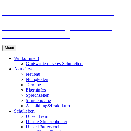
Zum
Peter-Wust-Schule Münster
Inhalt
springen
Städt. Gemeinschaftsgrundschule im
Stadtteil Mecklenbeck
Menü
Willkommen!
Grußworte unseres Schulleiters
Aktuelles
Neubau
Neuigkeiten
Termine
Elterninfos
Sprechzeiten
Stundenpläne
Ausbildung&Praktikum
Schulleben
Unser Team
Unsere Streitschlichter
Unser Förderverein