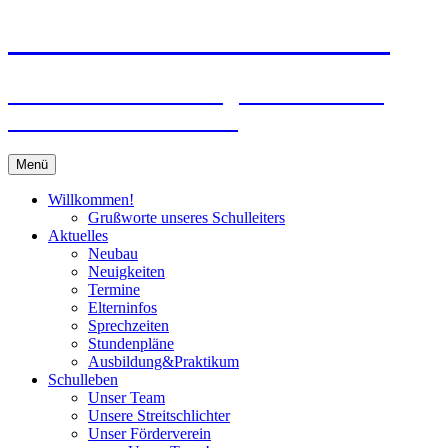
Zum
Peter-Wust-Schule Münster
Inhalt
springen
Städt. Gemeinschaftsgrundschule im
Stadtteil Mecklenbeck
Menü
Willkommen!
Grußworte unseres Schulleiters
Aktuelles
Neubau
Neuigkeiten
Termine
Elterninfos
Sprechzeiten
Stundenpläne
Ausbildung&Praktikum
Schulleben
Unser Team
Unsere Streitschlichter
Unser Förderverein