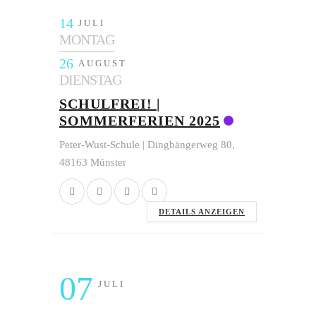
14
JULI
MONTAG
26
AUGUST
DIENSTAG
SCHULFREI! |
SOMMERFERIEN 2025
Peter-Wust-Schule | Dingbängerweg 80,
48163 Münster
DETAILS ANZEIGEN
07
JULI