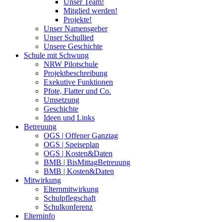
Unser Team!
Mitglied werden!
Projekte!
Unser Namensgeber
Unser Schullied
Unsere Geschichte
Schule mit Schwung
NRW Pilotschule
Projektbeschreibung
Exekutive Funktionen
Pfote, Flatter und Co.
Umsetzung
Geschichte
Ideen und Links
Betreuung
OGS | Offener Ganztag
OGS | Speiseplan
OGS | Kosten&Daten
BMB | BisMittagBetreuung
BMB | Kosten&Daten
Mitwirkung
Elternmitwirkung
Schulpflegschaft
Schulkonferenz
Elterninfo