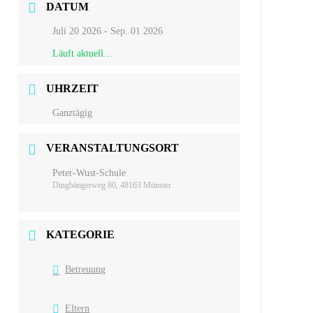
DATUM
Juli 20 2026
- Sep. 01 2026
Läuft aktuell…
UHRZEIT
Ganztägig
VERANSTALTUNGSORT
Peter-Wust-Schule
Dingbängerweg 80, 48163 Münster
KATEGORIE
Betreuung
Eltern