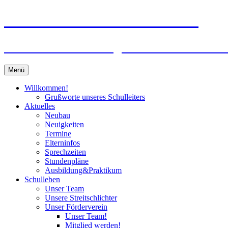
Zum
Peter-Wust-Schule Münster
Inhalt
springen
Städt. Gemeinschaftsgrundschule im Stadt
Menü
Willkommen!
Grußworte unseres Schulleiters
Aktuelles
Neubau
Neuigkeiten
Termine
Elterninfos
Sprechzeiten
Stundenpläne
Ausbildung&Praktikum
Schulleben
Unser Team
Unsere Streitschlichter
Unser Förderverein
Unser Team!
Mitglied werden!