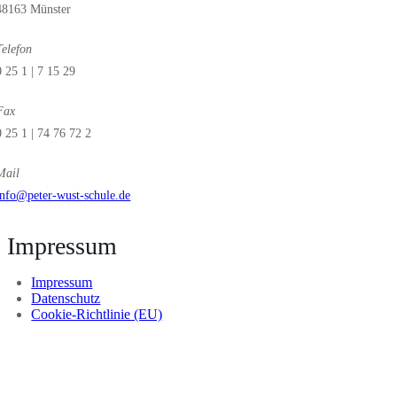
48163 Münster
Telefon
0 25 1 | 7 15 29
Fax
0 25 1 | 74 76 72 2
Mail
info@peter-wust-schule.de
| Impressum
Impressum
Datenschutz
Cookie-Richtlinie (EU)