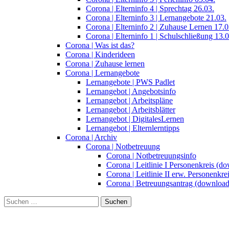
Corona | Elterninfo 4 | Sprechtag 26.03.
Corona | Elterninfo 3 | Lernangebote 21.03.
Corona | Elterninfo 2 | Zuhause Lernen 17.0
Corona | Elterninfo 1 | Schulschließung 13.0
Corona | Was ist das?
Corona | Kinderideen
Corona | Zuhause lernen
Corona | Lernangebote
Lernangebote | PWS Padlet
Lernangebot | Angebotsinfo
Lernangebot | Arbeitspläne
Lernangebot | Arbeitsblätter
Lernangebot | DigitalesLernen
Lernangebot | Elternlerntipps
Corona | Archiv
Corona | Notbetreuung
Corona | Notbetreuungsinfo
Corona | Leitlinie I Personenkreis (d
Corona | Leitlinie II erw. Personenkr
Corona | Betreuungsantrag (download
Suchen
nach: