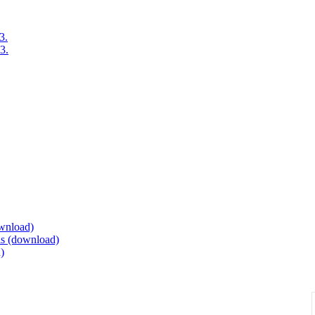
3.
3.
ownload)
eis (download)
)