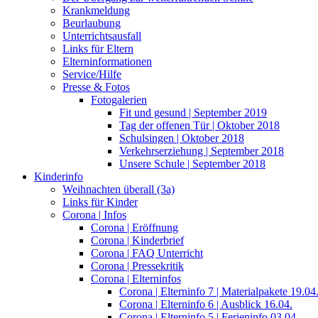
Krankmeldung
Beurlaubung
Unterrichtsausfall
Links für Eltern
Elterninformationen
Service/Hilfe
Presse & Fotos
Fotogalerien
Fit und gesund | September 2019
Tag der offenen Tür | Oktober 2018
Schulsingen | Oktober 2018
Verkehrserziehung | September 2018
Unsere Schule | September 2018
Kinderinfo
Weihnachten überall (3a)
Links für Kinder
Corona | Infos
Corona | Eröffnung
Corona | Kinderbrief
Corona | FAQ Unterricht
Corona | Pressekritik
Corona | Elterninfos
Corona | Elterninfo 7 | Materialpakete 19.04
Corona | Elterninfo 6 | Ausblick 16.04.
Corona | Elterninfo 5 | Ferieninfo 03.04.