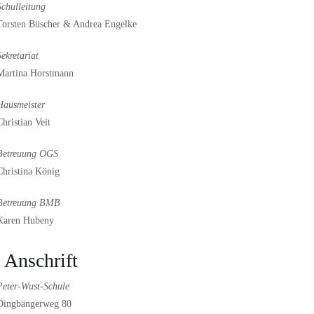
Schulleitung
Torsten Büscher & Andrea Engelke
Sekretariat
Martina Horstmann
Hausmeister
Christian Veit
Betreuung OGS
Christina König
Betreuung BMB
Karen Hubeny
| Anschrift
Peter-Wust-Schule
Dingbängerweg 80