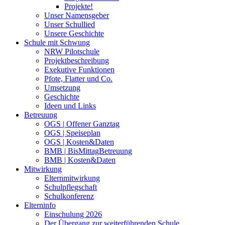
Projekte!
Unser Namensgeber
Unser Schullied
Unsere Geschichte
Schule mit Schwung
NRW Pilotschule
Projektbeschreibung
Exekutive Funktionen
Pfote, Flatter und Co.
Umsetzung
Geschichte
Ideen und Links
Betreuung
OGS | Offener Ganztag
OGS | Speiseplan
OGS | Kosten&Daten
BMB | BisMittagBetreuung
BMB | Kosten&Daten
Mitwirkung
Elternmitwirkung
Schulpflegschaft
Schulkonferenz
Elterninfo
Einschulung 2026
Der Übergang zur weiterführenden Schule