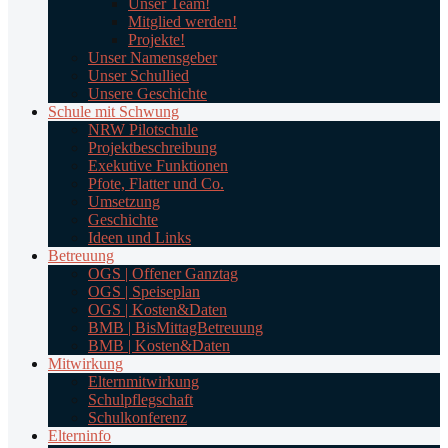
Unser Team!
Mitglied werden!
Projekte!
Unser Namensgeber
Unser Schullied
Unsere Geschichte
Schule mit Schwung
NRW Pilotschule
Projektbeschreibung
Exekutive Funktionen
Pfote, Flatter und Co.
Umsetzung
Geschichte
Ideen und Links
Betreuung
OGS | Offener Ganztag
OGS | Speiseplan
OGS | Kosten&Daten
BMB | BisMittagBetreuung
BMB | Kosten&Daten
Mitwirkung
Elternmitwirkung
Schulpflegschaft
Schulkonferenz
Elterninfo