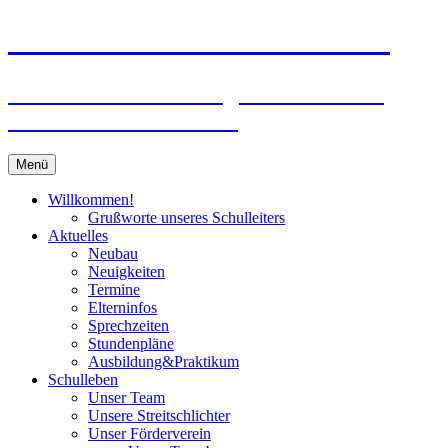
Zum
Peter-Wust-Schule Münster
Inhalt
springen
Städt. Gemeinschaftsgrundschule im
Stadtteil Mecklenbeck
Menü
Willkommen!
Grußworte unseres Schulleiters
Aktuelles
Neubau
Neuigkeiten
Termine
Elterninfos
Sprechzeiten
Stundenpläne
Ausbildung&Praktikum
Schulleben
Unser Team
Unsere Streitschlichter
Unser Förderverein