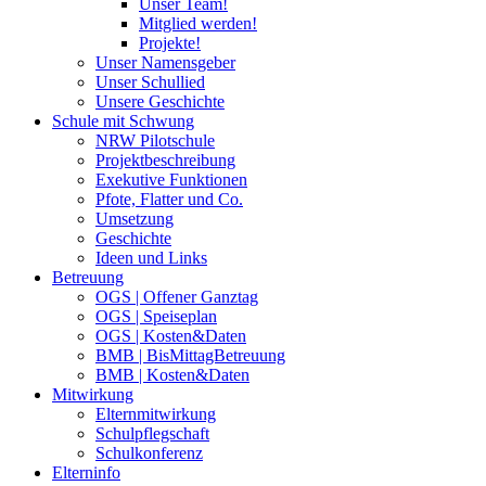
Unser Team!
Mitglied werden!
Projekte!
Unser Namensgeber
Unser Schullied
Unsere Geschichte
Schule mit Schwung
NRW Pilotschule
Projektbeschreibung
Exekutive Funktionen
Pfote, Flatter und Co.
Umsetzung
Geschichte
Ideen und Links
Betreuung
OGS | Offener Ganztag
OGS | Speiseplan
OGS | Kosten&Daten
BMB | BisMittagBetreuung
BMB | Kosten&Daten
Mitwirkung
Elternmitwirkung
Schulpflegschaft
Schulkonferenz
Elterninfo