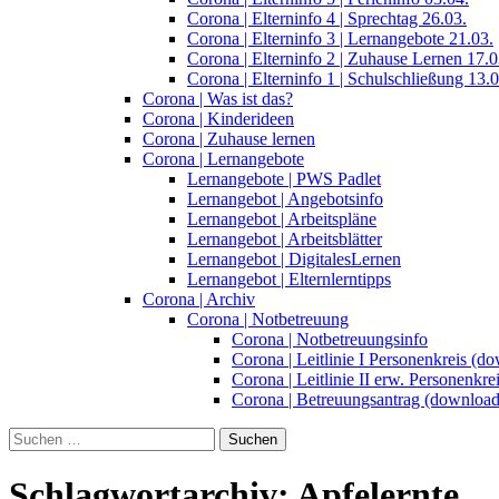
Corona | Elterninfo 4 | Sprechtag 26.03.
Corona | Elterninfo 3 | Lernangebote 21.03.
Corona | Elterninfo 2 | Zuhause Lernen 17.0
Corona | Elterninfo 1 | Schulschließung 13.0
Corona | Was ist das?
Corona | Kinderideen
Corona | Zuhause lernen
Corona | Lernangebote
Lernangebote | PWS Padlet
Lernangebot | Angebotsinfo
Lernangebot | Arbeitspläne
Lernangebot | Arbeitsblätter
Lernangebot | DigitalesLernen
Lernangebot | Elternlerntipps
Corona | Archiv
Corona | Notbetreuung
Corona | Notbetreuungsinfo
Corona | Leitlinie I Personenkreis (d
Corona | Leitlinie II erw. Personenkr
Corona | Betreuungsantrag (download
Suchen
nach:
Schlagwortarchiv: Apfelernte