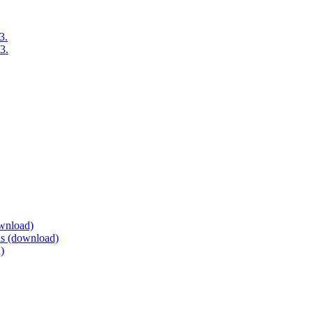
3.
3.
ownload)
eis (download)
)