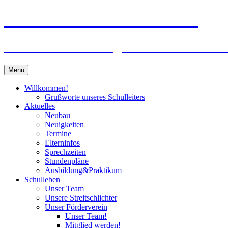
Zum
Peter-Wust-Schule Münster
Inhalt
springen
Städt. Gemeinschaftsgrundschule im Stadt
Menü
Willkommen!
Grußworte unseres Schulleiters
Aktuelles
Neubau
Neuigkeiten
Termine
Elterninfos
Sprechzeiten
Stundenpläne
Ausbildung&Praktikum
Schulleben
Unser Team
Unsere Streitschlichter
Unser Förderverein
Unser Team!
Mitglied werden!