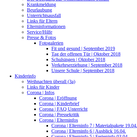
Krankmeldung
Beurlaubung
Unterrichtsausfall
Links für Eltern
Elterninformationen
Service/Hilfe
Presse & Fotos
Fotogalerien
Fit und gesund | September 2019
Tag der offenen Tür | Oktober 2018
Schulsingen | Oktober 2018
Verkehrserziehung | September 2018
Unsere Schule | September 2018
Kinderinfo
Weihnachten überall (3a)
Links für Kinder
Corona | Infos
Corona | Eröffnung
Corona | Kinderbrief
Corona | FAQ Unterricht
Corona | Pressekritik
Corona | Elterninfos
Corona | Elterninfo 7 | Materialpakete 19.04
Corona | Elterninfo 6 | Ausblick 16.04.
Corona | Elterninfo 5 | Ferieninfo 03.04.