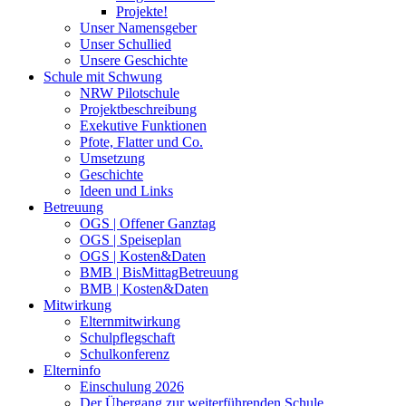
Projekte!
Unser Namensgeber
Unser Schullied
Unsere Geschichte
Schule mit Schwung
NRW Pilotschule
Projektbeschreibung
Exekutive Funktionen
Pfote, Flatter und Co.
Umsetzung
Geschichte
Ideen und Links
Betreuung
OGS | Offener Ganztag
OGS | Speiseplan
OGS | Kosten&Daten
BMB | BisMittagBetreuung
BMB | Kosten&Daten
Mitwirkung
Elternmitwirkung
Schulpflegschaft
Schulkonferenz
Elterninfo
Einschulung 2026
Der Übergang zur weiterführenden Schule