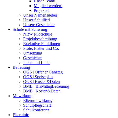
Unser Team!
Mitglied werden!
Projekte!
Unser Namensgeber
Unser Schullied
Unsere Geschichte
Schule mit Schwung
NRW Pilotschule
Projektbeschreibung
Exekutive Funktionen
Pfote, Flatter und Co.
Umsetzung
Geschichte
Ideen und Links
Betreuung
OGS | Offener Ganztag
OGS | Speiseplan
OGS | Kosten&Daten
BMB | BisMittagBetreuung
BMB | Kosten&Daten
Mitwirkung
Elternmitwirkung
Schulpflegschaft
Schulkonferenz
Elterninfo