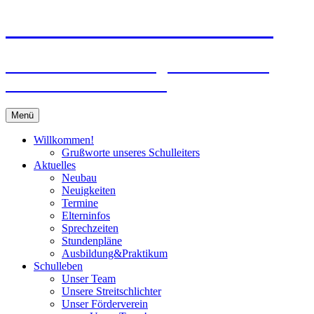
Zum
Peter-Wust-Schule Münster
Inhalt
springen
Städt. Gemeinschaftsgrundschule im
Stadtteil Mecklenbeck
Menü
Willkommen!
Grußworte unseres Schulleiters
Aktuelles
Neubau
Neuigkeiten
Termine
Elterninfos
Sprechzeiten
Stundenpläne
Ausbildung&Praktikum
Schulleben
Unser Team
Unsere Streitschlichter
Unser Förderverein