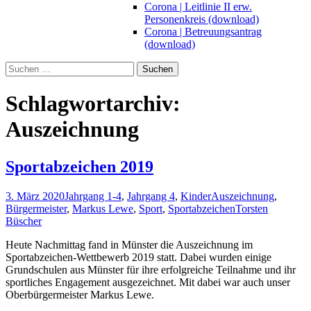
Corona | Leitlinie II erw.
Personenkreis (download)
Corona | Betreuungsantrag
(download)
Suchen
nach:
Schlagwortarchiv:
Auszeichnung
Sportabzeichen 2019
3. März 2020
Jahrgang 1-4
,
Jahrgang 4
,
Kinder
Auszeichnung
,
Bürgermeister
,
Markus Lewe
,
Sport
,
Sportabzeichen
Torsten
Büscher
Heute Nachmittag fand in Münster die Auszeichnung im
Sportabzeichen-Wettbewerb 2019 statt. Dabei wurden einige
Grundschulen aus Münster für ihre erfolgreiche Teilnahme und ihr
sportliches Engagement ausgezeichnet. Mit dabei war auch unser
Oberbürgermeister Markus Lewe.