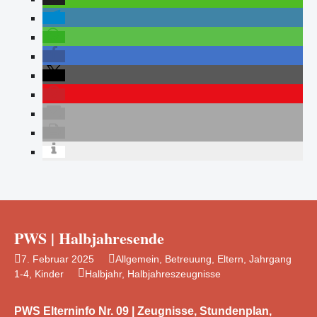
PWS | Halbjahresende
7. Februar 2025
Allgemein
,
Betreuung
,
Eltern
,
Jahrgang
1-4
,
Kinder
Halbjahr
,
Halbjahreszeugnisse
PWS Elterninfo Nr. 09 | Zeugnisse, Stundenplan,