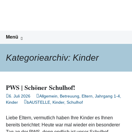
Peter-Wust-Schule Münster
Zum
Inhalt
Städt. Gemeinschaftsgrundschule im
springen
Stadtteil Mecklenbeck
Suchen
Menü
nach:
Kategoriearchiv: Kinder
PWS | Schöner Schulhof!
6. Juli 2026
Allgemein
,
Betreuung
,
Eltern
,
Jahrgang 1-4
,
Kinder
bAUSTELLE
,
Kinder
,
Schulhof
Liebe Eltern, vermutlich haben Ihre Kinder es Ihnen
bereits berichtet: Heute war mal wieder ein besonderer
Tag an der PWS, denn endlich ist unser Schulhof