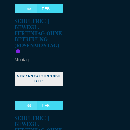
FEB.
08
SCHULFREI! |
BEWEGL.
FERIENTAG OHNE
BETREUUNG
(ROSENMONTAG)
Montag
VERANSTALTUNGSDE
TAILS
FEB.
09
SCHULFREI! |
BEWEGL.