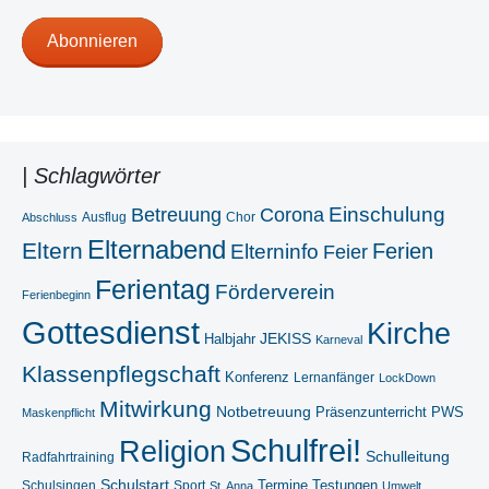
Adresse
Abonnieren
| Schlagwörter
Betreuung
Einschulung
Corona
Ausflug
Chor
Abschluss
Elternabend
Eltern
Ferien
Elterninfo
Feier
Ferientag
Förderverein
Ferienbeginn
Gottesdienst
Kirche
Halbjahr
JEKISS
Karneval
Klassenpflegschaft
Konferenz
Lernanfänger
LockDown
Mitwirkung
Notbetreuung
Präsenzunterricht
PWS
Maskenpflicht
Schulfrei!
Religion
Schulleitung
Radfahrtraining
Schulstart
Termine
Testungen
Schulsingen
Sport
St. Anna
Umwelt