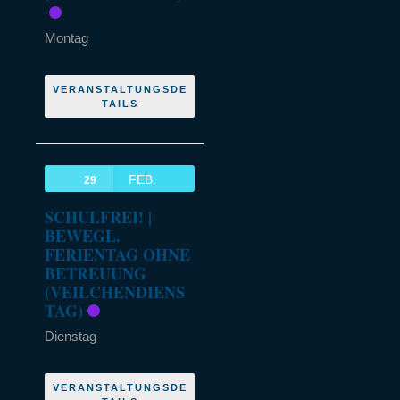
Montag
VERANSTALTUNGSDE
TAILS
FEB.
29
SCHULFREI! |
BEWEGL.
FERIENTAG OHNE
BETREUUNG
(VEILCHENDIENS
TAG)
Dienstag
VERANSTALTUNGSDE