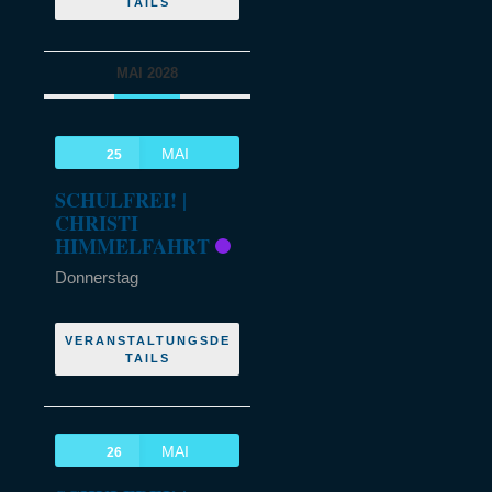
TAILS
MAI 2028
MAI
25
SCHULFREI! |
CHRISTI
HIMMELFAHRT
Donnerstag
VERANSTALTUNGSDE
TAILS
MAI
26