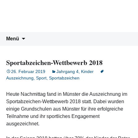
Peter-Wust-Schule Münster
Zum
Inhalt
Städt. Gemeinschaftsgrundschule im
springen
Stadtteil Mecklenbeck
Suchen
Menü
nach:
Sportabzeichen-Wettbewerb 2018
26. Februar 2019
Jahrgang 4
,
Kinder
Auszeichnung
,
Sport
,
Sportabzeichen
Heute Nachmittag fand in Münster die Auszeichnung im
Sportabzeichen-Wettbewerb 2018 statt. Dabei wurden
einige Grundschulen aus Münster für ihre erfolgreiche
Teilnahme und ihr sportliches Engagement
ausgezeichnet.