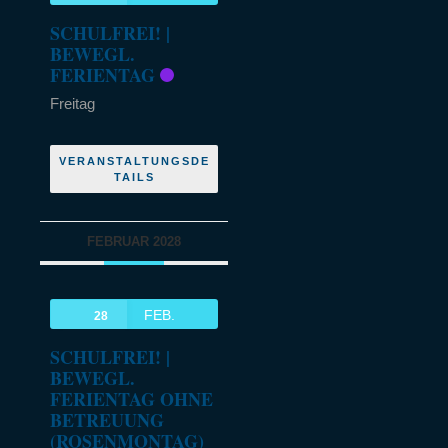
SCHULFREI! |
BEWEGL.
FERIENTAG
Freitag
VERANSTALTUNGSDE
TAILS
FEBRUAR 2028
FEB.
28
SCHULFREI! |
BEWEGL.
FERIENTAG OHNE
BETREUUNG
(ROSENMONTAG)