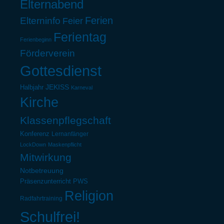
Elternabend
Ferien
Elterninfo
Feier
Ferientag
Ferienbeginn
Förderverein
Gottesdienst
Halbjahr
JEKISS
Karneval
Kirche
Klassenpflegschaft
Konferenz
Lernanfänger
LockDown
Maskenpflicht
Mitwirkung
Notbetreuung
Präsenzunterricht
PWS
Religion
Radfahrtraining
Schulfrei!