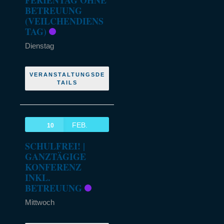
FERIENTAG OHNE
BETREUUNG
(VEILCHENDIENS
TAG)
Dienstag
VERANSTALTUNGSDE
TAILS
FEB.
10
SCHULFREI! |
GANZTÄGIGE
KONFERENZ
INKL.
BETREUUNG
Mittwoch