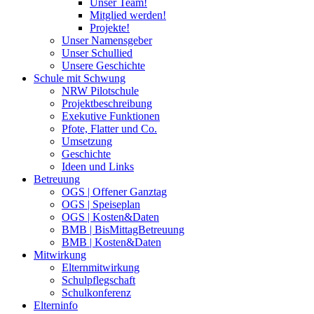
Unser Team!
Mitglied werden!
Projekte!
Unser Namensgeber
Unser Schullied
Unsere Geschichte
Schule mit Schwung
NRW Pilotschule
Projektbeschreibung
Exekutive Funktionen
Pfote, Flatter und Co.
Umsetzung
Geschichte
Ideen und Links
Betreuung
OGS | Offener Ganztag
OGS | Speiseplan
OGS | Kosten&Daten
BMB | BisMittagBetreuung
BMB | Kosten&Daten
Mitwirkung
Elternmitwirkung
Schulpflegschaft
Schulkonferenz
Elterninfo