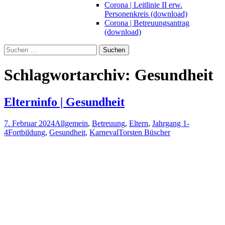
Corona | Leitlinie II erw.
Personenkreis (download)
Corona | Betreuungsantrag
(download)
Suchen
nach:
Schlagwortarchiv: Gesundheit
Elterninfo | Gesundheit
7. Februar 2024
Allgemein
,
Betreuung
,
Eltern
,
Jahrgang 1-
4
Fortbildung
,
Gesundheit
,
Karneval
Torsten Büscher