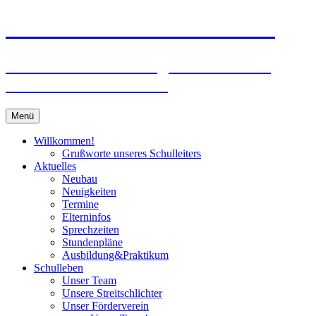
Zum
Peter-Wust-Schule Münster
Inhalt
springen
Städt. Gemeinschaftsgrundschule im
Stadtteil Mecklenbeck
Menü
Willkommen!
Grußworte unseres Schulleiters
Aktuelles
Neubau
Neuigkeiten
Termine
Elterninfos
Sprechzeiten
Stundenpläne
Ausbildung&Praktikum
Schulleben
Unser Team
Unsere Streitschlichter
Unser Förderverein