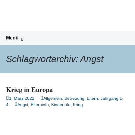
Peter-Wust-Schule Münster
Zum
Inhalt
Städt. Gemeinschaftsgrundschule im
springen
Stadtteil Mecklenbeck
Suchen
Menü
nach:
Schlagwortarchiv: Angst
Krieg in Europa
1. März 2022
Allgemein
,
Betreuung
,
Eltern
,
Jahrgang 1-
4
Angst
,
Elterninfo
,
Kinderinfo
,
Krieg