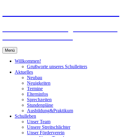
Zum
Peter-Wust-Schule Münster
Inhalt
springen
Städt. Gemeinschaftsgrundschule im
Stadtteil Mecklenbeck
Menü
Willkommen!
Grußworte unseres Schulleiters
Aktuelles
Neubau
Neuigkeiten
Termine
Elterninfos
Sprechzeiten
Stundenpläne
Ausbildung&Praktikum
Schulleben
Unser Team
Unsere Streitschlichter
Unser Förderverein