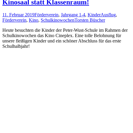
Kinosaal statt Klassenraum!
11. Februar 2019
Förderverein
,
Jahrgang 1-4
,
Kinder
Ausflug
,
Förderverein
,
Kino
,
Schulkinowochen
Torsten Büscher
Heute besuchten die Kinder der Peter-Wust-Schule im Rahmen der
Schulkinowochen das Kino Cineplex. Eine tolle Belohnung für
unsere fleißigen Kinder und ein schöner Abschluss für das erste
Schulhalbjahr!