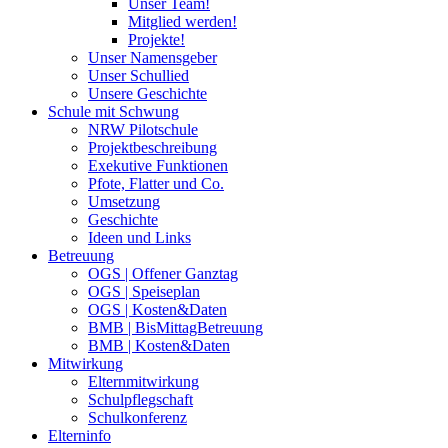
Unser Team!
Mitglied werden!
Projekte!
Unser Namensgeber
Unser Schullied
Unsere Geschichte
Schule mit Schwung
NRW Pilotschule
Projektbeschreibung
Exekutive Funktionen
Pfote, Flatter und Co.
Umsetzung
Geschichte
Ideen und Links
Betreuung
OGS | Offener Ganztag
OGS | Speiseplan
OGS | Kosten&Daten
BMB | BisMittagBetreuung
BMB | Kosten&Daten
Mitwirkung
Elternmitwirkung
Schulpflegschaft
Schulkonferenz
Elterninfo