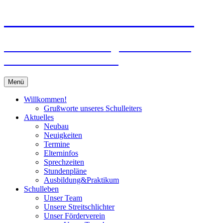
Zum
Peter-Wust-Schule Münster
Inhalt
springen
Städt. Gemeinschaftsgrundschule im
Stadtteil Mecklenbeck
Menü
Willkommen!
Grußworte unseres Schulleiters
Aktuelles
Neubau
Neuigkeiten
Termine
Elterninfos
Sprechzeiten
Stundenpläne
Ausbildung&Praktikum
Schulleben
Unser Team
Unsere Streitschlichter
Unser Förderverein