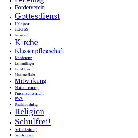
Förderverein
Gottesdienst
Halbjahr
JEKISS
Karneval
Kirche
Klassenpflegschaft
Konferenz
Lernanfänger
LockDown
Maskenpflicht
Mitwirkung
Notbetreuung
Präsenzunterricht
PWS
Radfahrtraining
Religion
Schulfrei!
Schulleitung
Schulsingen