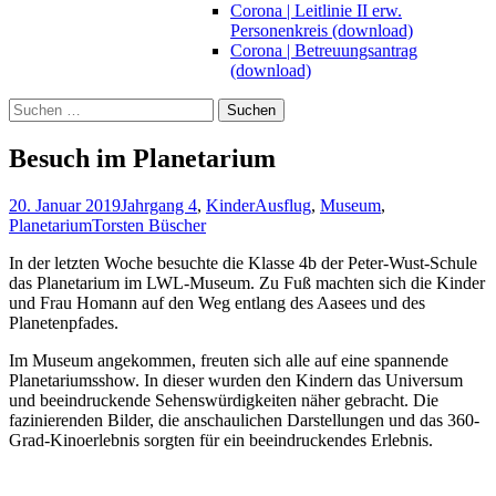
Corona | Leitlinie II erw.
Personenkreis (download)
Corona | Betreuungsantrag
(download)
Suchen
nach:
Besuch im Planetarium
20. Januar 2019
Jahrgang 4
,
Kinder
Ausflug
,
Museum
,
Planetarium
Torsten Büscher
In der letzten Woche besuchte die Klasse 4b der Peter-Wust-Schule
das Planetarium im LWL-Museum. Zu Fuß machten sich die Kinder
und Frau Homann auf den Weg entlang des Aasees und des
Planetenpfades.
Im Museum angekommen, freuten sich alle auf eine spannende
Planetariumsshow. In dieser wurden den Kindern das Universum
und beeindruckende Sehenswürdigkeiten näher gebracht. Die
fazinierenden Bilder, die anschaulichen Darstellungen und das 360-
Grad-Kinoerlebnis sorgten für ein beeindruckendes Erlebnis.