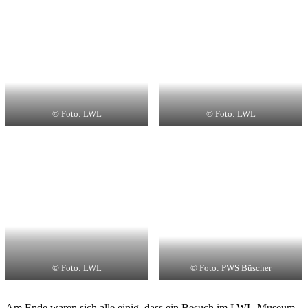
© Foto: LWL
© Foto: LWL
© Foto: LWL
© Foto: PWS Büscher
Am Ende waren sich alle einig, dass ein Besuch im LWL-Museum