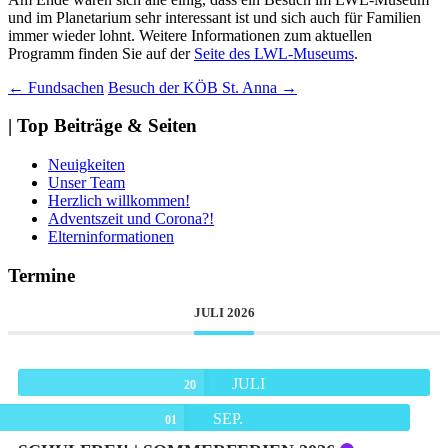
und im Planetarium sehr interessant ist und sich auch für Familien
immer wieder lohnt. Weitere Informationen zum aktuellen
Programm finden Sie auf der
Seite des LWL-Museums
.
Beitragsnavigation
←
Fundsachen
Besuch der KÖB St. Anna
→
| Top Beiträge & Seiten
Neuigkeiten
Unser Team
Herzlich willkommen!
Adventszeit und Corona?!
Elterninformationen
Termine
JULI 2026
JULI
20
SEP.
01