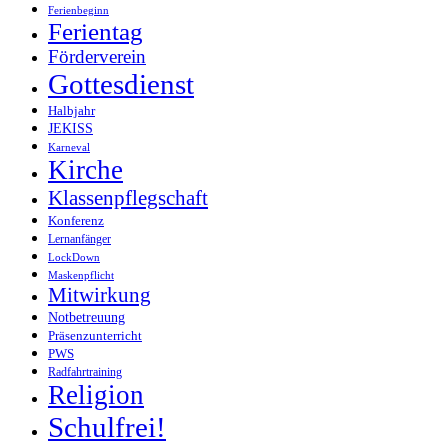
Ferienbeginn
Ferientag
Förderverein
Gottesdienst
Halbjahr
JEKISS
Karneval
Kirche
Klassenpflegschaft
Konferenz
Lernanfänger
LockDown
Maskenpflicht
Mitwirkung
Notbetreuung
Präsenzunterricht
PWS
Radfahrtraining
Religion
Schulfrei!