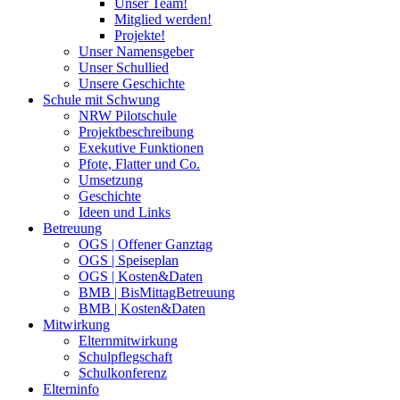
Unser Team!
Mitglied werden!
Projekte!
Unser Namensgeber
Unser Schullied
Unsere Geschichte
Schule mit Schwung
NRW Pilotschule
Projektbeschreibung
Exekutive Funktionen
Pfote, Flatter und Co.
Umsetzung
Geschichte
Ideen und Links
Betreuung
OGS | Offener Ganztag
OGS | Speiseplan
OGS | Kosten&Daten
BMB | BisMittagBetreuung
BMB | Kosten&Daten
Mitwirkung
Elternmitwirkung
Schulpflegschaft
Schulkonferenz
Elterninfo