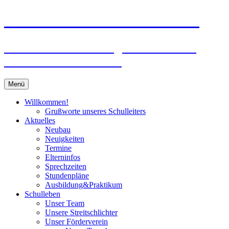
Zum
Peter-Wust-Schule Münster
Inhalt
springen
Städt. Gemeinschaftsgrundschule im
Stadtteil Mecklenbeck
Menü
Willkommen!
Grußworte unseres Schulleiters
Aktuelles
Neubau
Neuigkeiten
Termine
Elterninfos
Sprechzeiten
Stundenpläne
Ausbildung&Praktikum
Schulleben
Unser Team
Unsere Streitschlichter
Unser Förderverein