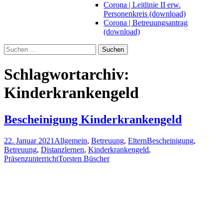
Corona | Leitlinie II erw.
Personenkreis (download)
Corona | Betreuungsantrag
(download)
Suchen
nach:
Schlagwortarchiv:
Kinderkrankengeld
Bescheinigung Kinderkrankengeld
22. Januar 2021
Allgemein
,
Betreuung
,
Eltern
Bescheinigung
,
Betreuung
,
Distanzlernen
,
Kinderkrankengeld
,
Präsenzunterricht
Torsten Büscher