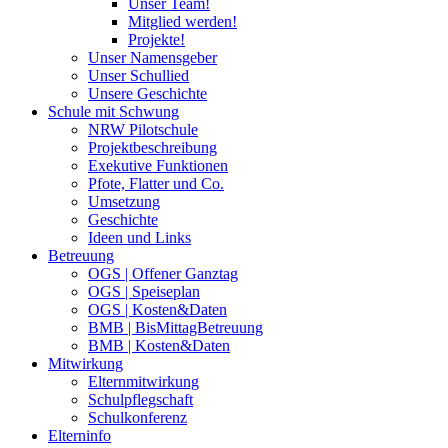
Unser Team!
Mitglied werden!
Projekte!
Unser Namensgeber
Unser Schullied
Unsere Geschichte
Schule mit Schwung
NRW Pilotschule
Projektbeschreibung
Exekutive Funktionen
Pfote, Flatter und Co.
Umsetzung
Geschichte
Ideen und Links
Betreuung
OGS | Offener Ganztag
OGS | Speiseplan
OGS | Kosten&Daten
BMB | BisMittagBetreuung
BMB | Kosten&Daten
Mitwirkung
Elternmitwirkung
Schulpflegschaft
Schulkonferenz
Elterninfo