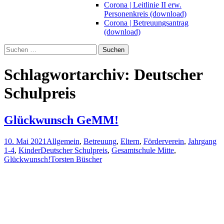
Corona | Leitlinie II erw.
Personenkreis (download)
Corona | Betreuungsantrag
(download)
Suchen
nach:
Schlagwortarchiv: Deutscher
Schulpreis
Glückwunsch GeMM!
10. Mai 2021
Allgemein
,
Betreuung
,
Eltern
,
Förderverein
,
Jahrgang
1-4
,
Kinder
Deutscher Schulpreis
,
Gesamtschule Mitte
,
Glückwunsch!
Torsten Büscher