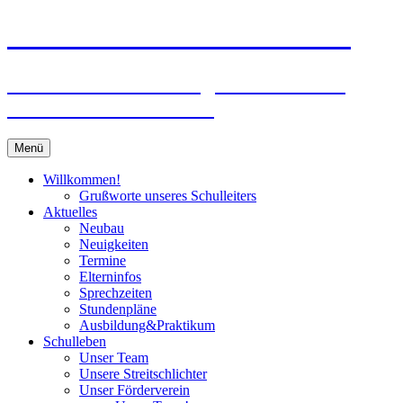
Zum
Peter-Wust-Schule Münster
Inhalt
springen
Städt. Gemeinschaftsgrundschule im
Stadtteil Mecklenbeck
Menü
Willkommen!
Grußworte unseres Schulleiters
Aktuelles
Neubau
Neuigkeiten
Termine
Elterninfos
Sprechzeiten
Stundenpläne
Ausbildung&Praktikum
Schulleben
Unser Team
Unsere Streitschlichter
Unser Förderverein