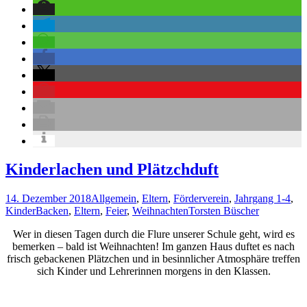
Kinderlachen und Plätzchduft
14. Dezember 2018
Allgemein
,
Eltern
,
Förderverein
,
Jahrgang 1-4
,
Kinder
Backen
,
Eltern
,
Feier
,
Weihnachten
Torsten Büscher
Wer in diesen Tagen durch die Flure unserer Schule geht, wird es
bemerken – bald ist Weihnachten! Im ganzen Haus duftet es nach
frisch gebackenen Plätzchen und in besinnlicher Atmosphäre treffen
sich Kinder und Lehrerinnen morgens in den Klassen.