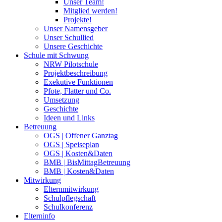
Unser Team!
Mitglied werden!
Projekte!
Unser Namensgeber
Unser Schullied
Unsere Geschichte
Schule mit Schwung
NRW Pilotschule
Projektbeschreibung
Exekutive Funktionen
Pfote, Flatter und Co.
Umsetzung
Geschichte
Ideen und Links
Betreuung
OGS | Offener Ganztag
OGS | Speiseplan
OGS | Kosten&Daten
BMB | BisMittagBetreuung
BMB | Kosten&Daten
Mitwirkung
Elternmitwirkung
Schulpflegschaft
Schulkonferenz
Elterninfo