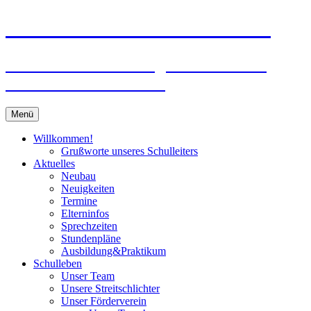
Zum
Peter-Wust-Schule Münster
Inhalt
springen
Städt. Gemeinschaftsgrundschule im
Stadtteil Mecklenbeck
Menü
Willkommen!
Grußworte unseres Schulleiters
Aktuelles
Neubau
Neuigkeiten
Termine
Elterninfos
Sprechzeiten
Stundenpläne
Ausbildung&Praktikum
Schulleben
Unser Team
Unsere Streitschlichter
Unser Förderverein