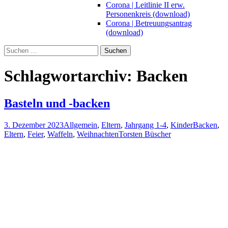
Corona | Leitlinie II erw.
Personenkreis (download)
Corona | Betreuungsantrag
(download)
Suchen
nach:
Schlagwortarchiv: Backen
Basteln und -backen
3. Dezember 2023
Allgemein
,
Eltern
,
Jahrgang 1-4
,
Kinder
Backen
,
Eltern
,
Feier
,
Waffeln
,
Weihnachten
Torsten Büscher