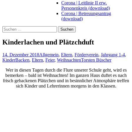
Corona | Leitlinie II erw.
Personenkreis (download)
Corona | Betreuungsantrag
(download)
Suchen
nach:
Kinderlachen und Plätzchduft
14. Dezember 2018
Allgemein
,
Eltern
,
Förderverein
,
Jahrgang 1-4
,
Kinder
Backen
,
Eltern
,
Feier
,
Weihnachten
Torsten Büscher
Wer in diesen Tagen durch die Flure unserer Schule geht, wird es
bemerken – bald ist Weihnachten! Im ganzen Haus duftet es nach
frisch gebackenen Plätzchen und in besinnlicher Atmosphäre treffen
sich Kinder und Lehrerinnen morgens in den Klassen.