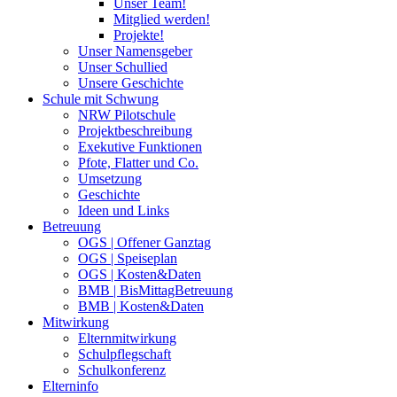
Unser Team!
Mitglied werden!
Projekte!
Unser Namensgeber
Unser Schullied
Unsere Geschichte
Schule mit Schwung
NRW Pilotschule
Projektbeschreibung
Exekutive Funktionen
Pfote, Flatter und Co.
Umsetzung
Geschichte
Ideen und Links
Betreuung
OGS | Offener Ganztag
OGS | Speiseplan
OGS | Kosten&Daten
BMB | BisMittagBetreuung
BMB | Kosten&Daten
Mitwirkung
Elternmitwirkung
Schulpflegschaft
Schulkonferenz
Elterninfo