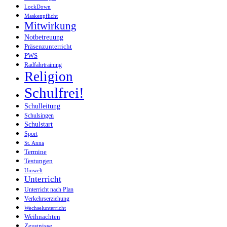
LockDown
Maskenpflicht
Mitwirkung
Notbetreuung
Präsenzunterricht
PWS
Radfahrtraining
Religion
Schulfrei!
Schulleitung
Schulsingen
Schulstart
Sport
St. Anna
Termine
Testungen
Umwelt
Unterricht
Unterricht nach Plan
Verkehrserziehung
Wechselunterricht
Weihnachten
Zeugnisse