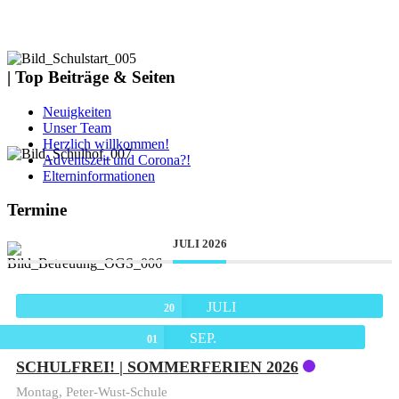
| Top Beiträge & Seiten
Neuigkeiten
Unser Team
Herzlich willkommen!
Adventszeit und Corona?!
Elterninformationen
Termine
JULI 2026
JULI
20
SEP.
01
SCHULFREI! | SOMMERFERIEN 2026
Montag,
Peter-Wust-Schule