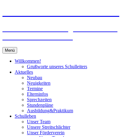
Zum
Peter-Wust-Schule Münster
Inhalt
springen
Städt. Gemeinschaftsgrundschule im
Stadtteil Mecklenbeck
Menü
Willkommen!
Grußworte unseres Schulleiters
Aktuelles
Neubau
Neuigkeiten
Termine
Elterninfos
Sprechzeiten
Stundenpläne
Ausbildung&Praktikum
Schulleben
Unser Team
Unsere Streitschlichter
Unser Förderverein