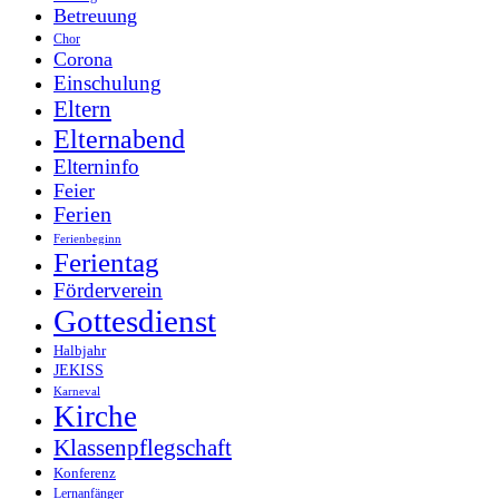
Betreuung
Chor
Corona
Einschulung
Eltern
Elternabend
Elterninfo
Feier
Ferien
Ferienbeginn
Ferientag
Förderverein
Gottesdienst
Halbjahr
JEKISS
Karneval
Kirche
Klassenpflegschaft
Konferenz
Lernanfänger