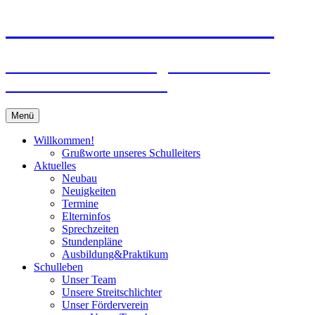
Zum
Peter-Wust-Schule Münster
Inhalt
springen
Städt. Gemeinschaftsgrundschule im
Stadtteil Mecklenbeck
Menü
Willkommen!
Grußworte unseres Schulleiters
Aktuelles
Neubau
Neuigkeiten
Termine
Elterninfos
Sprechzeiten
Stundenpläne
Ausbildung&Praktikum
Schulleben
Unser Team
Unsere Streitschlichter
Unser Förderverein