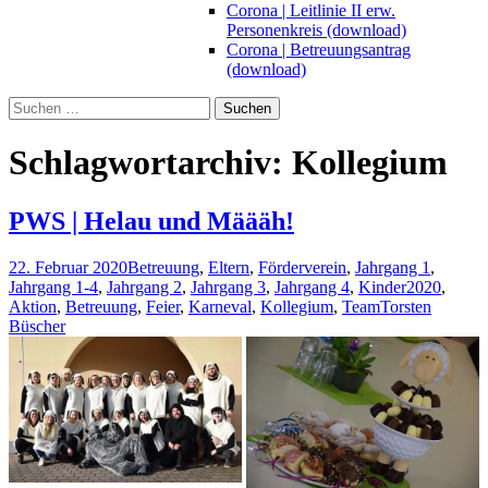
Corona | Leitlinie II erw.
Personenkreis (download)
Corona | Betreuungsantrag
(download)
Suchen
nach:
Schlagwortarchiv: Kollegium
PWS | Helau und Määäh!
22. Februar 2020
Betreuung
,
Eltern
,
Förderverein
,
Jahrgang 1
,
Jahrgang 1-4
,
Jahrgang 2
,
Jahrgang 3
,
Jahrgang 4
,
Kinder
2020
,
Aktion
,
Betreuung
,
Feier
,
Karneval
,
Kollegium
,
Team
Torsten
Büscher