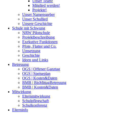
Unser Team!
Mitglied werden!
Projekte!
Unser Namensgeber
Unser Schullied
Unsere Geschichte
Schule mit Schwung
NRW Pilotschule
Projektbeschreibung
Exekutive Funktionen
Pfote, Flatter und Co.
Umsetzung
Geschichte
Ideen und Links
Betreuung
OGS | Offener Ganztag
OGS | Speiseplan
OGS | Kosten&Daten
BMB | BisMittagBetreuung
BMB | Kosten&Daten
Mitwirkung
Elternmitwirkung
Schulpflegschaft
Schulkonferenz
Elterninfo