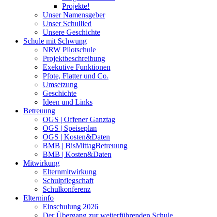
Projekte!
Unser Namensgeber
Unser Schullied
Unsere Geschichte
Schule mit Schwung
NRW Pilotschule
Projektbeschreibung
Exekutive Funktionen
Pfote, Flatter und Co.
Umsetzung
Geschichte
Ideen und Links
Betreuung
OGS | Offener Ganztag
OGS | Speiseplan
OGS | Kosten&Daten
BMB | BisMittagBetreuung
BMB | Kosten&Daten
Mitwirkung
Elternmitwirkung
Schulpflegschaft
Schulkonferenz
Elterninfo
Einschulung 2026
Der Übergang zur weiterführenden Schule