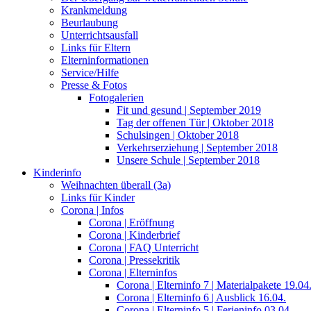
Krankmeldung
Beurlaubung
Unterrichtsausfall
Links für Eltern
Elterninformationen
Service/Hilfe
Presse & Fotos
Fotogalerien
Fit und gesund | September 2019
Tag der offenen Tür | Oktober 2018
Schulsingen | Oktober 2018
Verkehrserziehung | September 2018
Unsere Schule | September 2018
Kinderinfo
Weihnachten überall (3a)
Links für Kinder
Corona | Infos
Corona | Eröffnung
Corona | Kinderbrief
Corona | FAQ Unterricht
Corona | Pressekritik
Corona | Elterninfos
Corona | Elterninfo 7 | Materialpakete 19.04
Corona | Elterninfo 6 | Ausblick 16.04.
Corona | Elterninfo 5 | Ferieninfo 03.04.