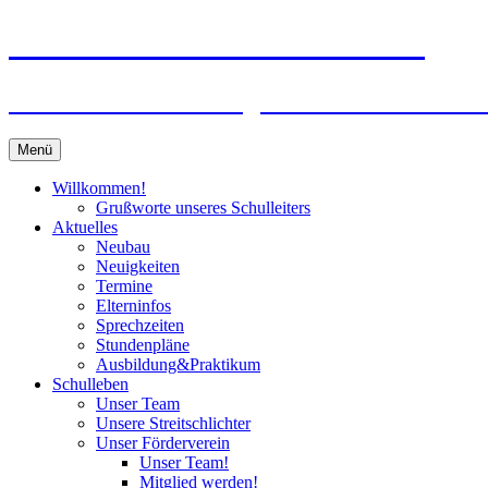
Zum
Peter-Wust-Schule Münster
Inhalt
springen
Städt. Gemeinschaftsgrundschule im Stadt
Menü
Willkommen!
Grußworte unseres Schulleiters
Aktuelles
Neubau
Neuigkeiten
Termine
Elterninfos
Sprechzeiten
Stundenpläne
Ausbildung&Praktikum
Schulleben
Unser Team
Unsere Streitschlichter
Unser Förderverein
Unser Team!
Mitglied werden!