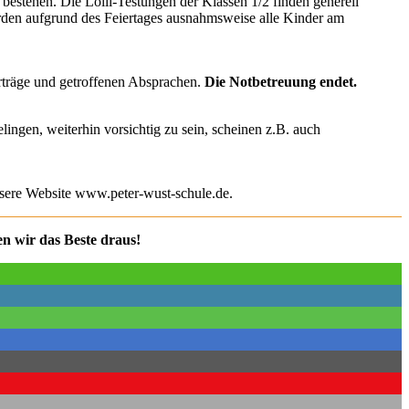
bestehen. Die Lolli-Testungen der Klassen 1/2 finden generell
rden aufgrund des Feiertages ausnahmsweise alle Kinder am
träge und getroffenen Absprachen.
Die Notbetreuung endet.
ingen, weiterhin vorsichtig zu sein, scheinen z.B. auch
unsere Website www.peter-wust-schule.de.
en wir das Beste draus!