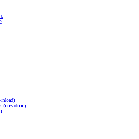
3.
3.
ownload)
eis (download)
)