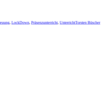
reuung
,
LockDown
,
Präsenzunterricht
,
Unterricht
Torsten Büscher