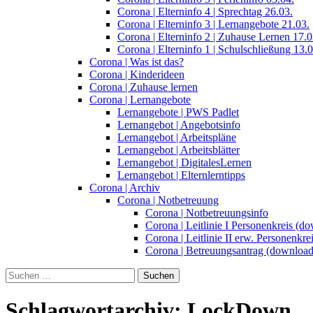
Corona | Elterninfo 4 | Sprechtag 26.03.
Corona | Elterninfo 3 | Lernangebote 21.03.
Corona | Elterninfo 2 | Zuhause Lernen 17.0
Corona | Elterninfo 1 | Schulschließung 13.0
Corona | Was ist das?
Corona | Kinderideen
Corona | Zuhause lernen
Corona | Lernangebote
Lernangebote | PWS Padlet
Lernangebot | Angebotsinfo
Lernangebot | Arbeitspläne
Lernangebot | Arbeitsblätter
Lernangebot | DigitalesLernen
Lernangebot | Elternlerntipps
Corona | Archiv
Corona | Notbetreuung
Corona | Notbetreuungsinfo
Corona | Leitlinie I Personenkreis (d
Corona | Leitlinie II erw. Personenkr
Corona | Betreuungsantrag (download
Suchen
nach:
Schlagwortarchiv: LockDown