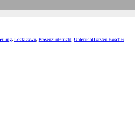
reuung
,
LockDown
,
Präsenzunterricht
,
Unterricht
Torsten Büscher