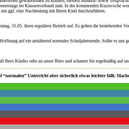
erferien gewährleisten zu können, bleiben Masken- sowie Testpflicht 
 donnerstags im Klassenverband statt. In der kommenden Kurzwoche we
l, um ggf. eine Nachtestung mit Ihrem Kind durchzuführen.
, 31.05. ihren regulären Betrieb auf. Es gelten die bestehenden Ver
Hoffnung auf ein annähernd normales Schuljahresende. Sollte es uns gel
raft Ihres Kindes oder an unser Büro und schauen Sie regelmäßig auf 
f “normalen” Unterricht aber sicherlich etwas leichter fällt. Mach