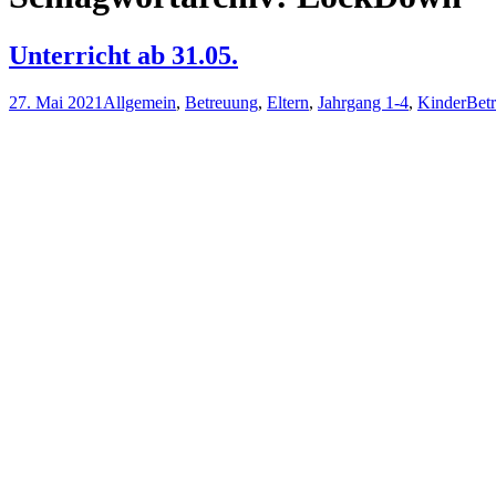
Unterricht ab 31.05.
27. Mai 2021
Allgemein
,
Betreuung
,
Eltern
,
Jahrgang 1-4
,
Kinder
Bet