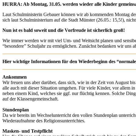
HURRA: Ab Montag, 31.05. werden wieder alle Kinder gemeinsa
Laut Schulministerin Gebauer können wir ab kommenden Montag den vol
sich laut Schulministerium auf die Stadt Münster (26.05.: 15,5!), nich
Nun ist es bald soweit und die Vorfreude ist sicherlich groß!
Wie immer werden wir mit viel Um- und Weitsicht planen und sensib
“besondere” Schuljahr zu ermöglichen. Zunächst bedanken wir uns abe
Hier wichtige Informationen für den Wiederbeginn des “normale
Ankommen
Wir freuen uns aber darüber, dass sich, wie in der Zeit von August b
alle auch mit dieser Situation umgehen. Für viele Kinder, vor allem i
neben einem Kind, welches sie ggf. nur flüchtig kennen. Solche Din
auf der Klassengemeinschaft.
Stundenplan
Da wir bereits im Wechselunterricht den vollen Stundenplan unterrich
Wiederaufnahme des Religionsunterrichtes.
Masken- und Testpflicht