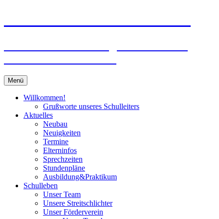
Zum
Peter-Wust-Schule Münster
Inhalt
springen
Städt. Gemeinschaftsgrundschule im
Stadtteil Mecklenbeck
Menü
Willkommen!
Grußworte unseres Schulleiters
Aktuelles
Neubau
Neuigkeiten
Termine
Elterninfos
Sprechzeiten
Stundenpläne
Ausbildung&Praktikum
Schulleben
Unser Team
Unsere Streitschlichter
Unser Förderverein