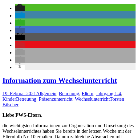
Information zum Wechselunterricht
19. Februar 2021
Allgemein
,
Betreuung
,
Eltern
,
Jahrgang 1-4
,
Kinder
Betreuung
,
Präsenzunterricht
,
Wechselunterricht
Torsten
Büscher
Liebe PWS-Eltern,
die wichtigsten Informationen zur Organisation und Umsetzung des
Wechselunterrichtes haben Sie bereits in der letzten Woche mit der
Elterninfo Nr. 10 erhalten. Da nun zahlreiche Absprachen mit