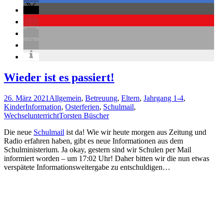
Wieder ist es passiert!
26. März 2021
Allgemein
,
Betreuung
,
Eltern
,
Jahrgang 1-4
,
Kinder
Information
,
Osterferien
,
Schulmail
,
Wechselunterricht
Torsten Büscher
Die neue
Schulmail
ist da! Wie wir heute morgen aus Zeitung und
Radio erfahren haben, gibt es neue Informationen aus dem
Schulministerium. Ja okay, gestern sind wir Schulen per Mail
informiert worden – um 17:02 Uhr! Daher bitten wir die nun etwas
verspätete Informationsweitergabe zu entschuldigen…