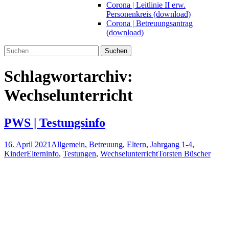
Corona | Leitlinie II erw.
Personenkreis (download)
Corona | Betreuungsantrag
(download)
Suchen
nach:
Schlagwortarchiv:
Wechselunterricht
PWS | Testungsinfo
16. April 2021
Allgemein
,
Betreuung
,
Eltern
,
Jahrgang 1-4
,
Kinder
Elterninfo
,
Testungen
,
Wechselunterricht
Torsten Büscher