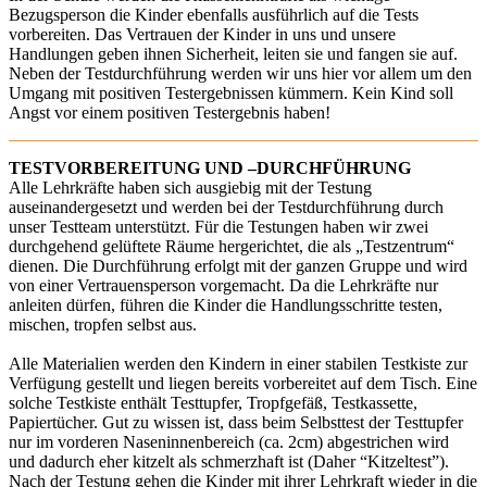
Bezugsperson die Kinder ebenfalls ausführlich auf die Tests
vorbereiten. Das Vertrauen der Kinder in uns und unsere
Handlungen geben ihnen Sicherheit, leiten sie und fangen sie auf.
Neben der Testdurchführung werden wir uns hier vor allem um den
Umgang mit positiven Testergebnissen kümmern. Kein Kind soll
Angst vor einem positiven Testergebnis haben!
TESTVORBEREITUNG UND –DURCHFÜHRUNG
Alle Lehrkräfte haben sich ausgiebig mit der Testung
auseinandergesetzt und werden bei der Testdurchführung durch
unser Testteam unterstützt. Für die Testungen haben wir zwei
durchgehend gelüftete Räume hergerichtet, die als „Testzentrum“
dienen. Die Durchführung erfolgt mit der ganzen Gruppe und wird
von einer Vertrauensperson vorgemacht. Da die Lehrkräfte nur
anleiten dürfen, führen die Kinder die Handlungsschritte testen,
mischen, tropfen selbst aus.
Alle Materialien werden den Kindern in einer stabilen Testkiste zur
Verfügung gestellt und liegen bereits vorbereitet auf dem Tisch. Eine
solche Testkiste enthält Testtupfer, Tropfgefäß, Testkassette,
Papiertücher. Gut zu wissen ist, dass beim Selbsttest der Testtupfer
nur im vorderen Naseninnenbereich (ca. 2cm) abgestrichen wird
und dadurch eher kitzelt als schmerzhaft ist (Daher “Kitzeltest”).
Nach der Testung gehen die Kinder mit ihrer Lehrkraft wieder in die