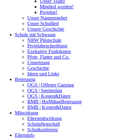
Unser Team!
Mitglied werden!
Projekte!
Unser Namensgeber
Unser Schullied
Unsere Geschichte
Schule mit Schwung
NRW Pilotschule
Projektbeschreibung
Exekutive Funktionen
Pfote, Flatter und Co.
Umsetzung
Geschichte
Ideen und Links
Betreuung
OGS | Offener Ganztag
OGS | Speiseplan
OGS | Kosten&Daten
BMB | BisMittagBetreuung
BMB | Kosten&Daten
Mitwirkung
Elternmitwirkung
Schulpflegschaft
Schulkonferenz
Elterninfo