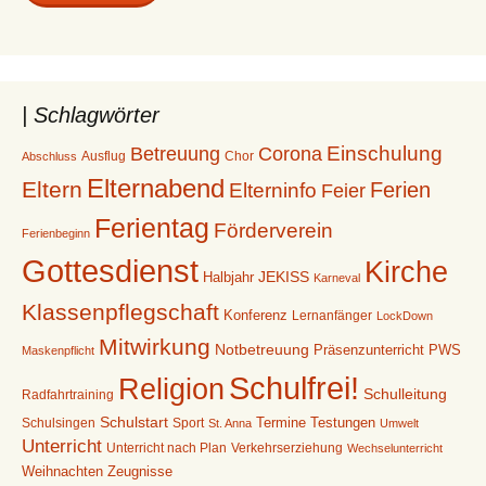
| Schlagwörter
Betreuung
Einschulung
Corona
Ausflug
Chor
Abschluss
Elternabend
Eltern
Ferien
Elterninfo
Feier
Ferientag
Förderverein
Ferienbeginn
Gottesdienst
Kirche
Halbjahr
JEKISS
Karneval
Klassenpflegschaft
Konferenz
Lernanfänger
LockDown
Mitwirkung
Notbetreuung
Präsenzunterricht
PWS
Maskenpflicht
Schulfrei!
Religion
Schulleitung
Radfahrtraining
Schulstart
Termine
Testungen
Schulsingen
Sport
St. Anna
Umwelt
Unterricht
Unterricht nach Plan
Verkehrserziehung
Wechselunterricht
Weihnachten
Zeugnisse