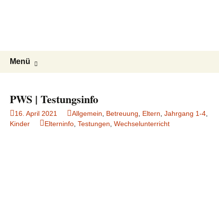
Peter-Wust-Schule Münster
Zum
Inhalt
Städt. Gemeinschaftsgrundschule im
springen
Stadtteil Mecklenbeck
Suchen
Menü
nach:
PWS | Testungsinfo
16. April 2021
Allgemein
,
Betreuung
,
Eltern
,
Jahrgang 1-4
,
Kinder
Elterninfo
,
Testungen
,
Wechselunterricht