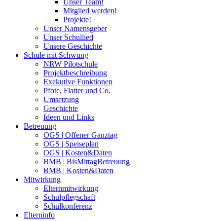
Unser Team!
Mitglied werden!
Projekte!
Unser Namensgeber
Unser Schullied
Unsere Geschichte
Schule mit Schwung
NRW Pilotschule
Projektbeschreibung
Exekutive Funktionen
Pfote, Flatter und Co.
Umsetzung
Geschichte
Ideen und Links
Betreuung
OGS | Offener Ganztag
OGS | Speiseplan
OGS | Kosten&Daten
BMB | BisMittagBetreuung
BMB | Kosten&Daten
Mitwirkung
Elternmitwirkung
Schulpflegschaft
Schulkonferenz
Elterninfo