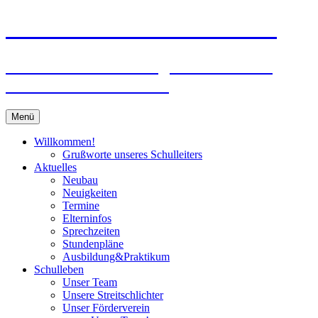
Zum
Peter-Wust-Schule Münster
Inhalt
springen
Städt. Gemeinschaftsgrundschule im
Stadtteil Mecklenbeck
Menü
Willkommen!
Grußworte unseres Schulleiters
Aktuelles
Neubau
Neuigkeiten
Termine
Elterninfos
Sprechzeiten
Stundenpläne
Ausbildung&Praktikum
Schulleben
Unser Team
Unsere Streitschlichter
Unser Förderverein