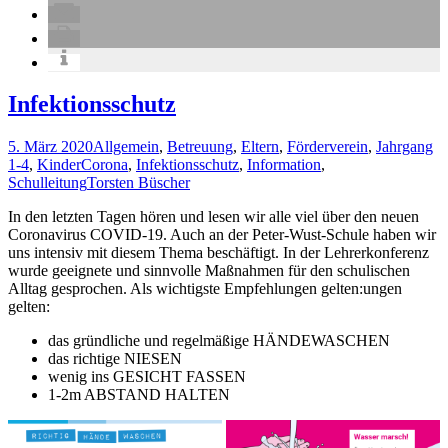
Infektionsschutz
5. März 2020
Allgemein
,
Betreuung
,
Eltern
,
Förderverein
,
Jahrgang
1-4
,
Kinder
Corona
,
Infektionsschutz
,
Information
,
Schulleitung
Torsten Büscher
In den letzten Tagen hören und lesen wir alle viel über den neuen
Coronavirus COVID-19. Auch an der Peter-Wust-Schule haben wir
uns intensiv mit diesem Thema beschäftigt. In der Lehrerkonferenz
wurde geeignete und sinnvolle Maßnahmen für den schulischen
Alltag gesprochen. Als wichtigste Empfehlungen gelten:ungen
gelten:
das gründliche und regelmäßige HÄNDEWASCHEN
das richtige NIESEN
wenig ins GESICHT FASSEN
1-2m ABSTAND HALTEN