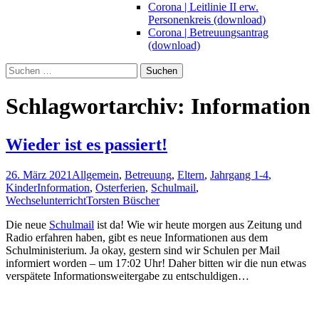
Corona | Leitlinie II erw.
Personenkreis (download)
Corona | Betreuungsantrag
(download)
Suchen
nach:
Schlagwortarchiv: Information
Wieder ist es passiert!
26. März 2021
Allgemein
,
Betreuung
,
Eltern
,
Jahrgang 1-4
,
Kinder
Information
,
Osterferien
,
Schulmail
,
Wechselunterricht
Torsten Büscher
Die neue
Schulmail
ist da! Wie wir heute morgen aus Zeitung und
Radio erfahren haben, gibt es neue Informationen aus dem
Schulministerium. Ja okay, gestern sind wir Schulen per Mail
informiert worden – um 17:02 Uhr! Daher bitten wir die nun etwas
verspätete Informationsweitergabe zu entschuldigen…