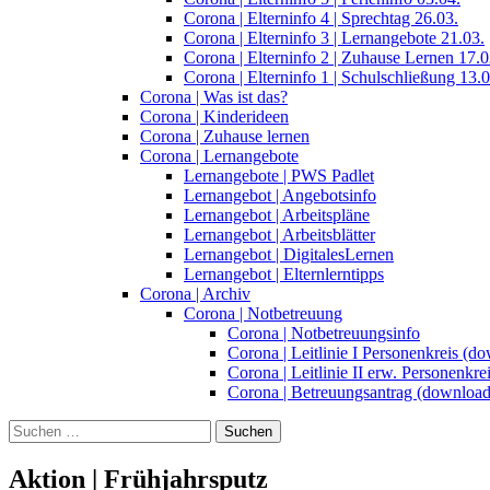
Corona | Elterninfo 4 | Sprechtag 26.03.
Corona | Elterninfo 3 | Lernangebote 21.03.
Corona | Elterninfo 2 | Zuhause Lernen 17.0
Corona | Elterninfo 1 | Schulschließung 13.0
Corona | Was ist das?
Corona | Kinderideen
Corona | Zuhause lernen
Corona | Lernangebote
Lernangebote | PWS Padlet
Lernangebot | Angebotsinfo
Lernangebot | Arbeitspläne
Lernangebot | Arbeitsblätter
Lernangebot | DigitalesLernen
Lernangebot | Elternlerntipps
Corona | Archiv
Corona | Notbetreuung
Corona | Notbetreuungsinfo
Corona | Leitlinie I Personenkreis (d
Corona | Leitlinie II erw. Personenkr
Corona | Betreuungsantrag (download
Suchen
nach:
Aktion | Frühjahrsputz