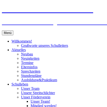
Zum
Peter-Wust-Schule Münster
Inhalt
springen
Städt. Gemeinschaftsgrundschule im Stadt
Menü
Willkommen!
Grußworte unseres Schulleiters
Aktuelles
Neubau
Neuigkeiten
Termine
Elterninfos
Sprechzeiten
Stundenpläne
Ausbildung&Praktikum
Schulleben
Unser Team
Unsere Streitschlichter
Unser Förderverein
Unser Team!
Mitglied werden!