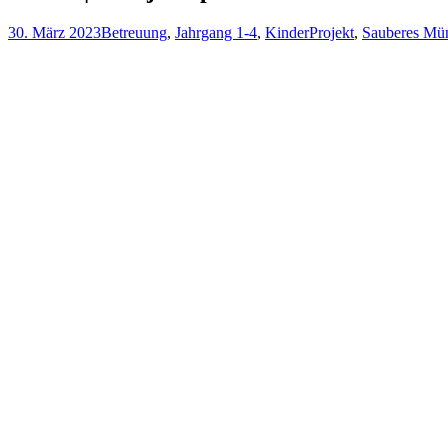
30. März 2023
Betreuung
,
Jahrgang 1-4
,
Kinder
Projekt
,
Sauberes Mün