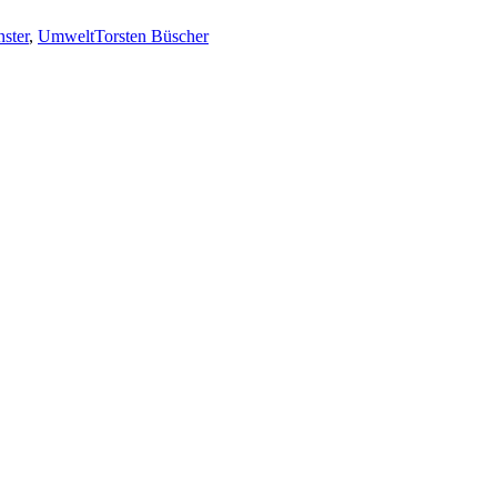
ster
,
Umwelt
Torsten Büscher