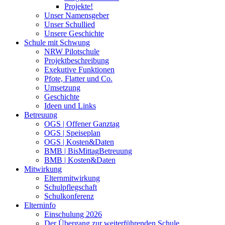
Projekte!
Unser Namensgeber
Unser Schullied
Unsere Geschichte
Schule mit Schwung
NRW Pilotschule
Projektbeschreibung
Exekutive Funktionen
Pfote, Flatter und Co.
Umsetzung
Geschichte
Ideen und Links
Betreuung
OGS | Offener Ganztag
OGS | Speiseplan
OGS | Kosten&Daten
BMB | BisMittagBetreuung
BMB | Kosten&Daten
Mitwirkung
Elternmitwirkung
Schulpflegschaft
Schulkonferenz
Elterninfo
Einschulung 2026
Der Übergang zur weiterführenden Schule