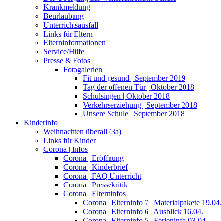
Krankmeldung
Beurlaubung
Unterrichtsausfall
Links für Eltern
Elterninformationen
Service/Hilfe
Presse & Fotos
Fotogalerien
Fit und gesund | September 2019
Tag der offenen Tür | Oktober 2018
Schulsingen | Oktober 2018
Verkehrserziehung | September 2018
Unsere Schule | September 2018
Kinderinfo
Weihnachten überall (3a)
Links für Kinder
Corona | Infos
Corona | Eröffnung
Corona | Kinderbrief
Corona | FAQ Unterricht
Corona | Pressekritik
Corona | Elterninfos
Corona | Elterninfo 7 | Materialpakete 19.04
Corona | Elterninfo 6 | Ausblick 16.04.
Corona | Elterninfo 5 | Ferieninfo 03.04.