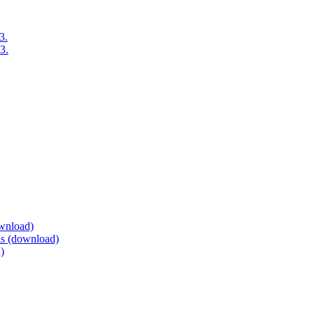
3.
3.
ownload)
eis (download)
)