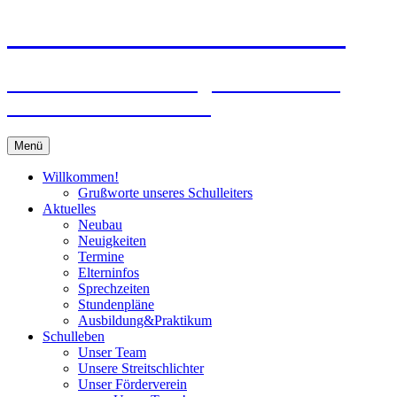
Zum
Peter-Wust-Schule Münster
Inhalt
springen
Städt. Gemeinschaftsgrundschule im
Stadtteil Mecklenbeck
Menü
Willkommen!
Grußworte unseres Schulleiters
Aktuelles
Neubau
Neuigkeiten
Termine
Elterninfos
Sprechzeiten
Stundenpläne
Ausbildung&Praktikum
Schulleben
Unser Team
Unsere Streitschlichter
Unser Förderverein