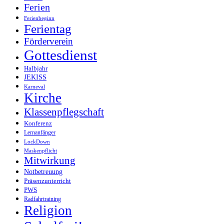
Ferien
Ferienbeginn
Ferientag
Förderverein
Gottesdienst
Halbjahr
JEKISS
Karneval
Kirche
Klassenpflegschaft
Konferenz
Lernanfänger
LockDown
Maskenpflicht
Mitwirkung
Notbetreuung
Präsenzunterricht
PWS
Radfahrtraining
Religion