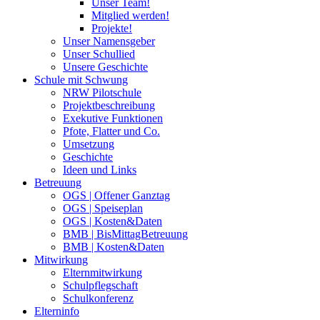
Unser Team!
Mitglied werden!
Projekte!
Unser Namensgeber
Unser Schullied
Unsere Geschichte
Schule mit Schwung
NRW Pilotschule
Projektbeschreibung
Exekutive Funktionen
Pfote, Flatter und Co.
Umsetzung
Geschichte
Ideen und Links
Betreuung
OGS | Offener Ganztag
OGS | Speiseplan
OGS | Kosten&Daten
BMB | BisMittagBetreuung
BMB | Kosten&Daten
Mitwirkung
Elternmitwirkung
Schulpflegschaft
Schulkonferenz
Elterninfo