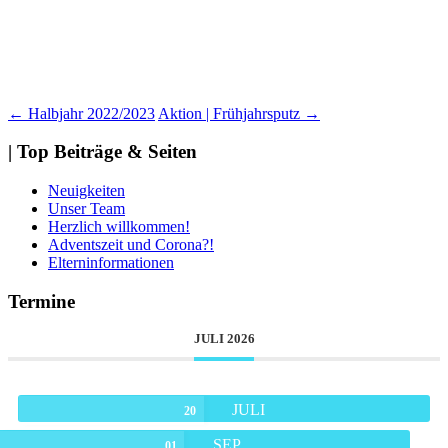
Beitragsnavigation
←
Halbjahr 2022/2023
Aktion | Frühjahrsputz
→
| Top Beiträge & Seiten
Neuigkeiten
Unser Team
Herzlich willkommen!
Adventszeit und Corona?!
Elterninformationen
Termine
JULI 2026
JULI
20
SEP.
01