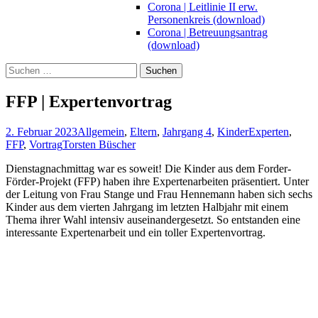
Corona | Leitlinie II erw.
Personenkreis (download)
Corona | Betreuungsantrag
(download)
Suchen
nach:
FFP | Expertenvortrag
2. Februar 2023
Allgemein
,
Eltern
,
Jahrgang 4
,
Kinder
Experten
,
FFP
,
Vortrag
Torsten Büscher
Dienstagnachmittag war es soweit! Die Kinder aus dem Forder-
Förder-Projekt (FFP) haben ihre Expertenarbeiten präsentiert. Unter
der Leitung von Frau Stange und Frau Hennemann haben sich sechs
Kinder aus dem vierten Jahrgang im letzten Halbjahr mit einem
Thema ihrer Wahl intensiv auseinandergesetzt. So entstanden eine
interessante Expertenarbeit und ein toller Expertenvortrag.