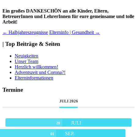
Ein großes DANKESCHÖN an alle Kinder, Eltern,
BetreuerInnen und LehrerInnen für eure gemeinsame und tolle
Arbeit!
Beitragsnavigation
←
Halbjahreszeugnisse
Elterninfo | Gesundheit
→
| Top Beiträge & Seiten
Neuigkeiten
Unser Team
Herzlich willkommen!
Adventszeit und Corona?!
Elterninformationen
Termine
JULI 2026
JULI
20
SEP.
01