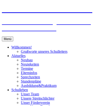
Zum
Peter-Wust-Schule Münster
Inhalt
springen
Städt. Gemeinschaftsgrundschule im
Stadtteil Mecklenbeck
Menü
Willkommen!
Grußworte unseres Schulleiters
Aktuelles
Neubau
Neuigkeiten
Termine
Elterninfos
Sprechzeiten
Stundenpläne
Ausbildung&Praktikum
Schulleben
Unser Team
Unsere Streitschlichter
Unser Förderverein