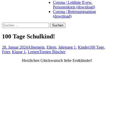
Corona | Leitlinie II erw.
Personenkreis (download)
Corona | Betreuungsantrag
(download)
Suchen
nach:
100 Tage Schulkind!
28. Januar 2024
Allgemein
,
Eltern
,
Jahrgang 1
,
Kinder
100 Tage
,
Feier
,
Klasse 1
,
Lernen
Torsten Büscher
Herzlichen Glückwunsch liebe Erstklässler!