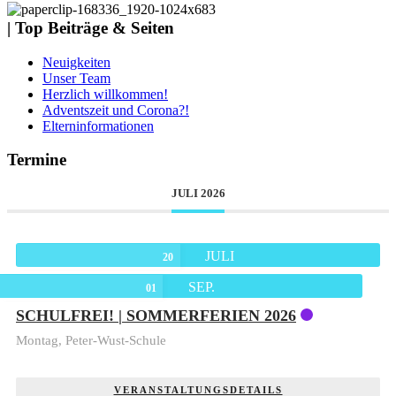
| Top Beiträge & Seiten
Neuigkeiten
Unser Team
Herzlich willkommen!
Adventszeit und Corona?!
Elterninformationen
Termine
JULI 2026
JULI
20
SEP.
01
SCHULFREI! | SOMMERFERIEN 2026
Montag,
Peter-Wust-Schule
VERANSTALTUNGSDETAILS