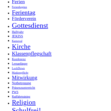
Ferien
Ferienbeginn
Ferientag
Förderverein
Gottesdienst
Halbjahr
JEKISS
Karneval
Kirche
Klassenpflegschaft
Konferenz
Lernanfänger
LockDown
Maskenpflicht
Mitwirkung
Notbetreuung
Präsenzunterricht
PWS
Radfahrtraining
Religion
Schulfrei!