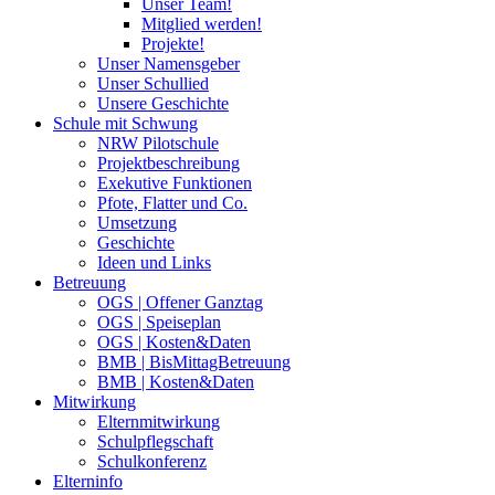
Unser Team!
Mitglied werden!
Projekte!
Unser Namensgeber
Unser Schullied
Unsere Geschichte
Schule mit Schwung
NRW Pilotschule
Projektbeschreibung
Exekutive Funktionen
Pfote, Flatter und Co.
Umsetzung
Geschichte
Ideen und Links
Betreuung
OGS | Offener Ganztag
OGS | Speiseplan
OGS | Kosten&Daten
BMB | BisMittagBetreuung
BMB | Kosten&Daten
Mitwirkung
Elternmitwirkung
Schulpflegschaft
Schulkonferenz
Elterninfo