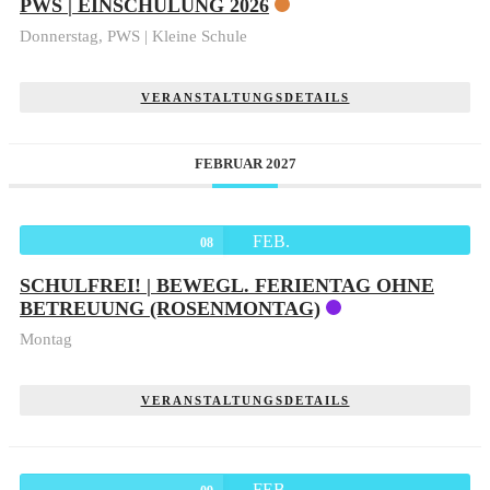
PWS | EINSCHULUNG 2026
Donnerstag,
PWS | Kleine Schule
VERANSTALTUNGSDETAILS
FEBRUAR 2027
FEB.
08
SCHULFREI! | BEWEGL. FERIENTAG OHNE
BETREUUNG (ROSENMONTAG)
Montag
VERANSTALTUNGSDETAILS
FEB.