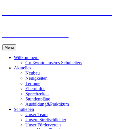
Zum
Peter-Wust-Schule Münster
Inhalt
springen
Städt. Gemeinschaftsgrundschule im
Stadtteil Mecklenbeck
Menü
Willkommen!
Grußworte unseres Schulleiters
Aktuelles
Neubau
Neuigkeiten
Termine
Elterninfos
Sprechzeiten
Stundenpläne
Ausbildung&Praktikum
Schulleben
Unser Team
Unsere Streitschlichter
Unser Förderverein