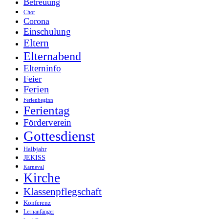
Betreuung
Chor
Corona
Einschulung
Eltern
Elternabend
Elterninfo
Feier
Ferien
Ferienbeginn
Ferientag
Förderverein
Gottesdienst
Halbjahr
JEKISS
Karneval
Kirche
Klassenpflegschaft
Konferenz
Lernanfänger