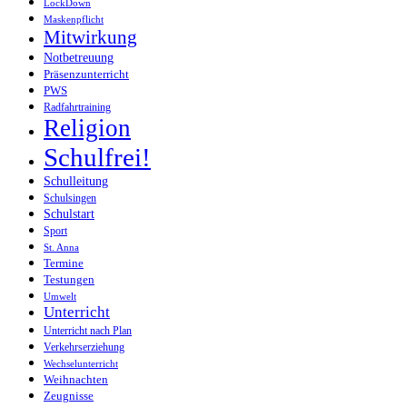
LockDown
Maskenpflicht
Mitwirkung
Notbetreuung
Präsenzunterricht
PWS
Radfahrtraining
Religion
Schulfrei!
Schulleitung
Schulsingen
Schulstart
Sport
St. Anna
Termine
Testungen
Umwelt
Unterricht
Unterricht nach Plan
Verkehrserziehung
Wechselunterricht
Weihnachten
Zeugnisse