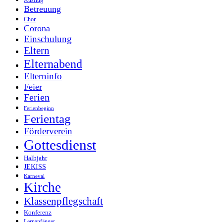
Ausflug
Betreuung
Chor
Corona
Einschulung
Eltern
Elternabend
Elterninfo
Feier
Ferien
Ferienbeginn
Ferientag
Förderverein
Gottesdienst
Halbjahr
JEKISS
Karneval
Kirche
Klassenpflegschaft
Konferenz
Lernanfänger