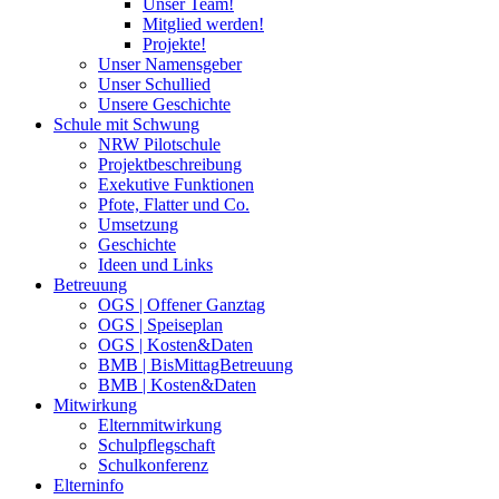
Unser Team!
Mitglied werden!
Projekte!
Unser Namensgeber
Unser Schullied
Unsere Geschichte
Schule mit Schwung
NRW Pilotschule
Projektbeschreibung
Exekutive Funktionen
Pfote, Flatter und Co.
Umsetzung
Geschichte
Ideen und Links
Betreuung
OGS | Offener Ganztag
OGS | Speiseplan
OGS | Kosten&Daten
BMB | BisMittagBetreuung
BMB | Kosten&Daten
Mitwirkung
Elternmitwirkung
Schulpflegschaft
Schulkonferenz
Elterninfo