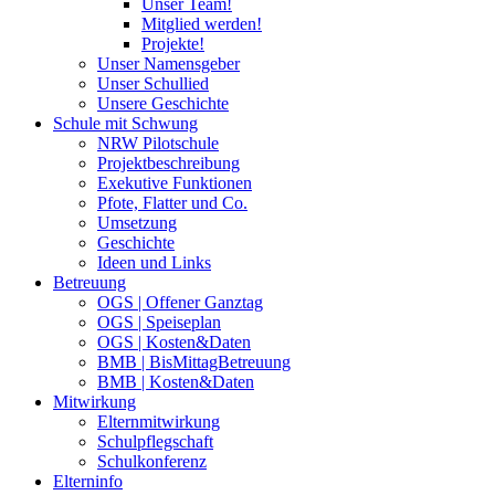
Unser Team!
Mitglied werden!
Projekte!
Unser Namensgeber
Unser Schullied
Unsere Geschichte
Schule mit Schwung
NRW Pilotschule
Projektbeschreibung
Exekutive Funktionen
Pfote, Flatter und Co.
Umsetzung
Geschichte
Ideen und Links
Betreuung
OGS | Offener Ganztag
OGS | Speiseplan
OGS | Kosten&Daten
BMB | BisMittagBetreuung
BMB | Kosten&Daten
Mitwirkung
Elternmitwirkung
Schulpflegschaft
Schulkonferenz
Elterninfo