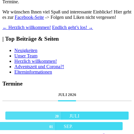
Termine.
Wir wünschen Ihnen viel Spaß und interessante Einblicke!
Hier geht
es zur
Facebook-Seite
-> Folgen und Liken nicht vergessen!
Beitragsnavigation
←
Herzlich willkommen!
Endlich geht’s los!
→
| Top Beiträge & Seiten
Neuigkeiten
Unser Team
Herzlich willkommen!
Adventszeit und Corona?!
Elterninformationen
Termine
JULI 2026
JULI
20
SEP.
01