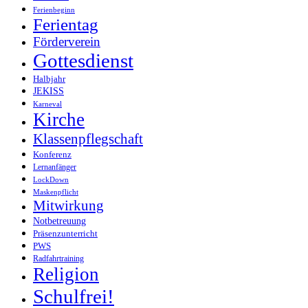
Ferienbeginn
Ferientag
Förderverein
Gottesdienst
Halbjahr
JEKISS
Karneval
Kirche
Klassenpflegschaft
Konferenz
Lernanfänger
LockDown
Maskenpflicht
Mitwirkung
Notbetreuung
Präsenzunterricht
PWS
Radfahrtraining
Religion
Schulfrei!