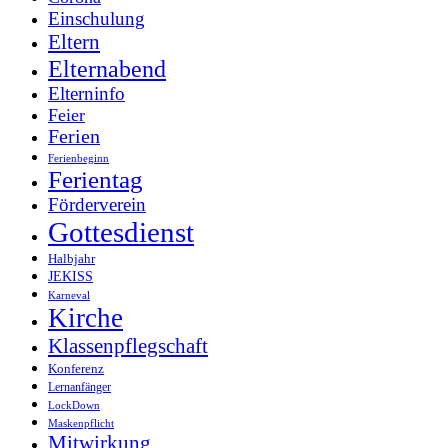
Einschulung
Eltern
Elternabend
Elterninfo
Feier
Ferien
Ferienbeginn
Ferientag
Förderverein
Gottesdienst
Halbjahr
JEKISS
Karneval
Kirche
Klassenpflegschaft
Konferenz
Lernanfänger
LockDown
Maskenpflicht
Mitwirkung