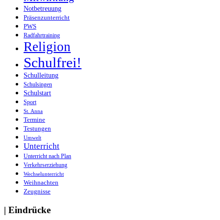
Notbetreuung
Präsenzunterricht
PWS
Radfahrtraining
Religion
Schulfrei!
Schulleitung
Schulsingen
Schulstart
Sport
St. Anna
Termine
Testungen
Umwelt
Unterricht
Unterricht nach Plan
Verkehrserziehung
Wechselunterricht
Weihnachten
Zeugnisse
| Eindrücke