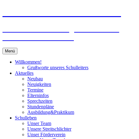
Zum
Peter-Wust-Schule Münster
Inhalt
springen
Städt. Gemeinschaftsgrundschule im
Stadtteil Mecklenbeck
Menü
Willkommen!
Grußworte unseres Schulleiters
Aktuelles
Neubau
Neuigkeiten
Termine
Elterninfos
Sprechzeiten
Stundenpläne
Ausbildung&Praktikum
Schulleben
Unser Team
Unsere Streitschlichter
Unser Förderverein