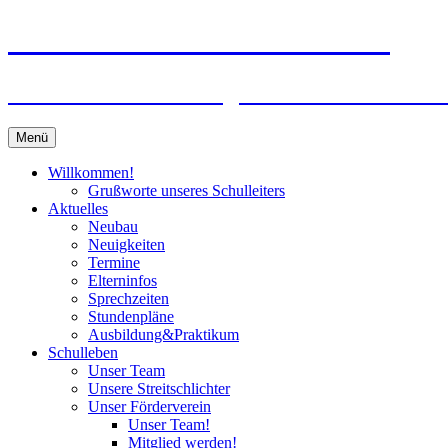
Zum
Peter-Wust-Schule Münster
Inhalt
springen
Städt. Gemeinschaftsgrundschule im Stadt
Menü
Willkommen!
Grußworte unseres Schulleiters
Aktuelles
Neubau
Neuigkeiten
Termine
Elterninfos
Sprechzeiten
Stundenpläne
Ausbildung&Praktikum
Schulleben
Unser Team
Unsere Streitschlichter
Unser Förderverein
Unser Team!
Mitglied werden!