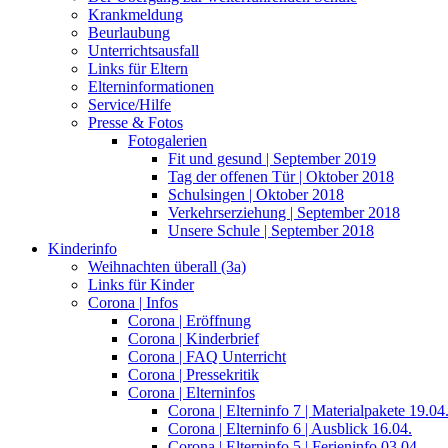
Krankmeldung
Beurlaubung
Unterrichtsausfall
Links für Eltern
Elterninformationen
Service/Hilfe
Presse & Fotos
Fotogalerien
Fit und gesund | September 2019
Tag der offenen Tür | Oktober 2018
Schulsingen | Oktober 2018
Verkehrserziehung | September 2018
Unsere Schule | September 2018
Kinderinfo
Weihnachten überall (3a)
Links für Kinder
Corona | Infos
Corona | Eröffnung
Corona | Kinderbrief
Corona | FAQ Unterricht
Corona | Pressekritik
Corona | Elterninfos
Corona | Elterninfo 7 | Materialpakete 19.04
Corona | Elterninfo 6 | Ausblick 16.04.
Corona | Elterninfo 5 | Ferieninfo 03.04.