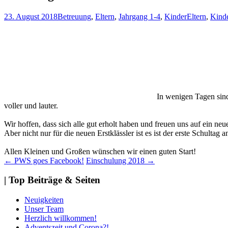
23. August 2018
Betreuung
,
Eltern
,
Jahrgang 1-4
,
Kinder
Eltern
,
Kind
In wenigen Tagen sind
voller und lauter.
Wir hoffen, dass sich alle gut erholt haben und freuen uns auf ein neu
Aber nicht nur für die neuen Erstklässler ist es ist der erste Schulta
Allen Kleinen und Großen wünschen wir einen guten Start!
Beitragsnavigation
←
PWS goes Facebook!
Einschulung 2018
→
| Top Beiträge & Seiten
Neuigkeiten
Unser Team
Herzlich willkommen!
Adventszeit und Corona?!