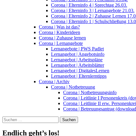
Corona | Elterninfo 4 | Sprechtag 26.03.
Corona | Elterninfo 3 | Lernangebote 21.03.
Corona | Elterninfo 2 | Zuhause Lernen 17.0
Corona | Elterninfo 1 | Schulschließung 13.0
Corona | Was ist das?
Corona | Kinderideen
Corona | Zuhause lernen
Corona | Lernangebote
Lernangebote | PWS Padlet
Lernangebot | Angebotsinfo
Lernangebot | Arbeitspläne
Lernangebot | Arbeitsblätter
Lernangebot | DigitalesLernen
Lernangebot | Elternlerntipps
Corona | Archiv
Corona | Notbetreuung
Corona | Notbetreuungsinfo
Corona | Leitlinie I Personenkreis (d
Corona | Leitlinie II erw. Personenkr
Corona | Betreuungsantrag (download
Suchen
nach:
Endlich geht’s los!