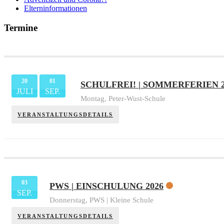
Elterninformationen
Termine
20
01
SCHULFREI! | SOMMERFERIEN 2
JULI
SEP.
Montag,
Peter-Wust-Schule
VERANSTALTUNGSDETAILS
03
PWS | EINSCHULUNG 2026
SEP.
Donnerstag,
PWS | Kleine Schule
VERANSTALTUNGSDETAILS