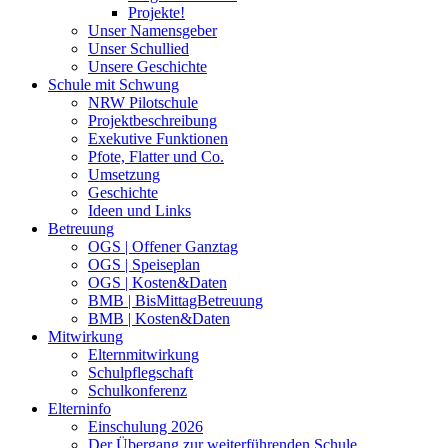
Projekte!
Unser Namensgeber
Unser Schullied
Unsere Geschichte
Schule mit Schwung
NRW Pilotschule
Projektbeschreibung
Exekutive Funktionen
Pfote, Flatter und Co.
Umsetzung
Geschichte
Ideen und Links
Betreuung
OGS | Offener Ganztag
OGS | Speiseplan
OGS | Kosten&Daten
BMB | BisMittagBetreuung
BMB | Kosten&Daten
Mitwirkung
Elternmitwirkung
Schulpflegschaft
Schulkonferenz
Elterninfo
Einschulung 2026
Der Übergang zur weiterführenden Schule