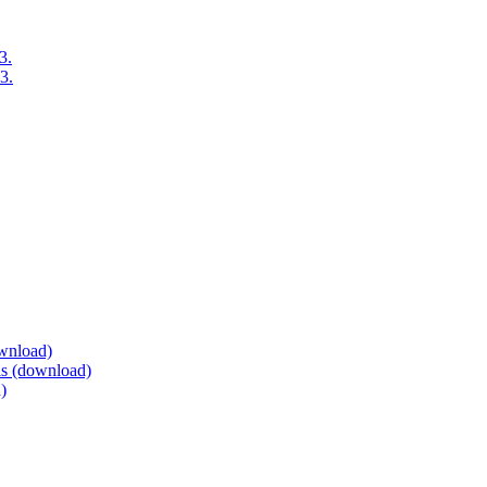
3.
3.
ownload)
eis (download)
)